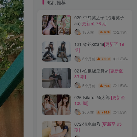
标签云
热门推荐
029-中岛莫之子i(抱走莫子
龙年活动
龙宫地狱
龙娘图鉴
龙娘
aa)
[更新至 76 期]
龙姬
龙华妃咲JK
龙华妃咲cos
2.1W+
18天前
59
￥
龙华妃咲
黛尔
黑龙贯通
黑黑麦
黑馆晴奈
黑靡烟旗袍
黑钻兔子
黑金
121-铭铭kizami
[更新至 19
期]
黑贞德泳装
黑贞兔子
黑见茜香
1.2W+
8个月前
12.9
￥
黑见芹香
黑裤妹
021-铁板烧鬼舞w
[更新至
33 期]
热门推荐
1.5W+
5个月前
26
￥
029-中岛莫之子i(抱走莫子
026-Kitaro_绮太郎
[更新至
aa)
[更新至 76 期]
100 期]
2.1W+
18天前
59
￥
1.5W+
30天前
89.9
￥
121-铭铭kizami
[更新至 19
072-清水由乃
[更新至 95
期]
期]
1.2W+
8个月前
12.9
￥