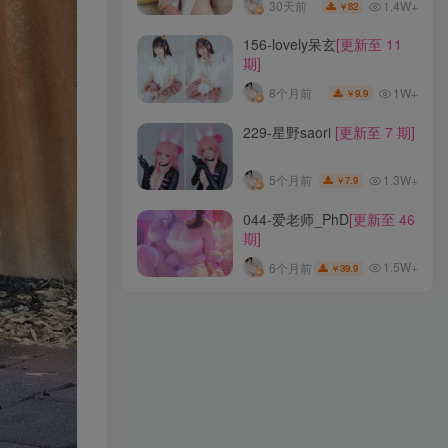
1.4W+
30天前
82
￥
021-铁板烧鬼舞w
[更新至
156-lovely呆玄
[更新至 11
33 期]
期]
1.5W+
5个月前
26
￥
1W+
8个月前
9.9
￥
026-Kitaro_绮太郎
[更新至
229-星野saori
[更新至 7 期]
100 期]
1.5W+
30天前
89.9
￥
1.3W+
5个月前
7.9
￥
072-清水由乃
[更新至 95
044-爱老师_PhD
[更新至 46
期]
期]
1.4W+
30天前
82
￥
1.5W+
6个月前
39.9
￥
156-lovely呆玄
[更新至 11
期]
1W+
8个月前
9.9
￥
229-星野saori
[更新至 7 期]
1.3W+
5个月前
7.9
￥