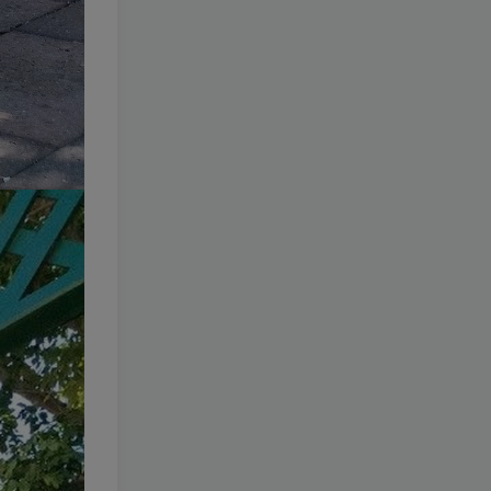
044-爱老师_PhD
[更新至 46
期]
1.5W+
6个月前
39.9
￥