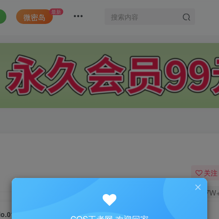
最新
微密岛
关注
1.7W
o.019-红色内衣 [34P]