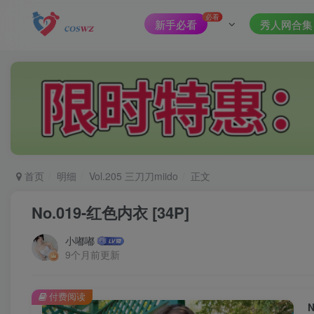
必看
新手必看
秀人网合集
首页
明细
Vol.205 三刀刀miido
正文
No.019-红色内衣 [34P]
小嘟嘟
9个月前更新
付费阅读
N