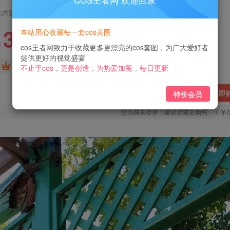
COS王者网 欢迎回家
此内容为付费阅读，请付费后查看
3
本站用心收藏每一套cos美图
￥
cos王者网致力于收藏更多更漂亮的cos套图，为广大爱好者
提供更好的视觉盛宴
免费
免费
黄金会员
钻石会员
不止于cos，更是创造，为热爱加冕，每日更新
立即
特价会员
您当前未登录！建议登陆后购买，可保