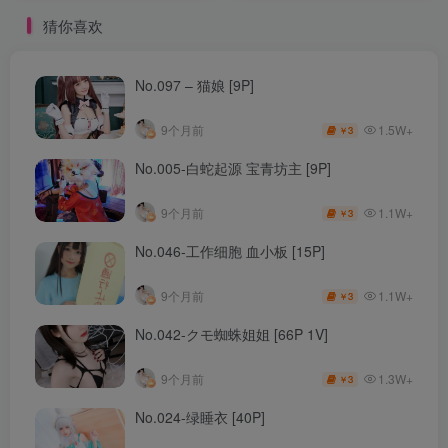
猜你喜欢
No.097 – 猫娘 [9P]
1.5W+
9个月前
3
￥
No.005-白蛇起源 宝青坊主 [9P]
1.1W+
9个月前
3
￥
No.046-工作细胞 血小板 [15P]
1.1W+
9个月前
3
￥
No.042-クモ蜘蛛姐姐 [66P 1V]
1.3W+
9个月前
3
￥
No.024-绿睡衣 [40P]