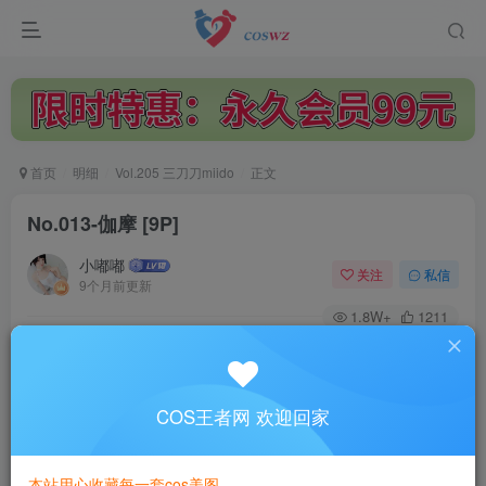
首页
明细
Vol.205 三刀刀miido
正文
No.013-伽摩 [9P]
小嘟嘟
关注
私信
9个月前更新
1.8W+
1211
付费阅读
No.013-伽摩 [9P]
此内容为付费阅读，请付费后查看
COS王者网 欢迎回家
3
￥
本站用心收藏每一套cos美图