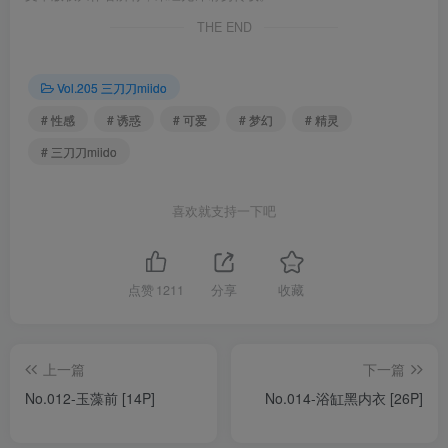
THE END
Vol.205 三刀刀miido
# 性感
# 诱惑
# 可爱
# 梦幻
# 精灵
# 三刀刀miido
喜欢就支持一下吧
点赞
1211
分享
收藏
上一篇
下一篇
No.012-玉藻前 [14P]
No.014-浴缸黑内衣 [26P]