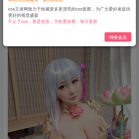
免费
免费
黄金会员
钻石会员
cos王者网致力于收藏更多更漂亮的cos套图，为广大爱好者提供
更好的视觉盛宴
立即购买
不止于cos，更是创造，为热爱加冕，每日更新
您当前未登录！建议登陆后购买，可保存购买订单
特价会员