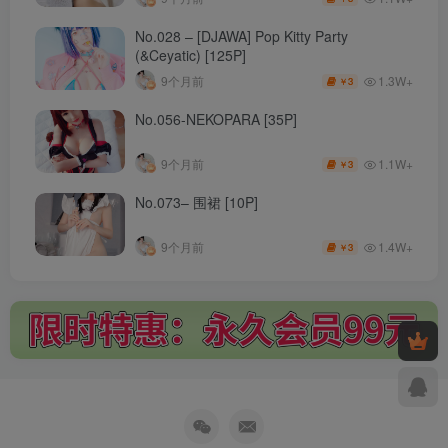
No.028 – [DJAWA] Pop Kitty Party
(&Ceyatic) [125P]
1.3W+
9个月前
3
￥
No.056-NEKOPARA [35P]
1.1W+
9个月前
3
￥
No.073– 围裙 [10P]
1.4W+
9个月前
3
￥