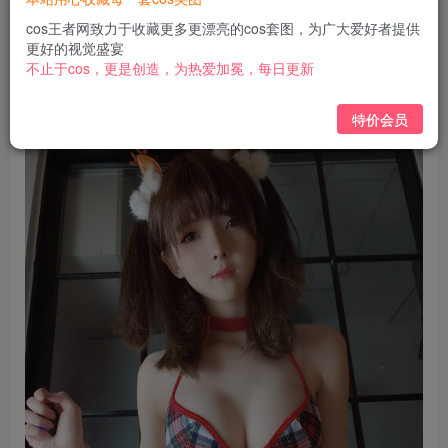
免费
免费
黄金会员
钻石会员
cos王者网致力于收藏更多更漂亮的cos套图，为广大爱好者提供
更好的视觉盛宴
立即购买
不止于cos，更是创造，为热爱加冕，每日更新
您当前未登录！建议登陆后购买，可保存购买订单
特价会员