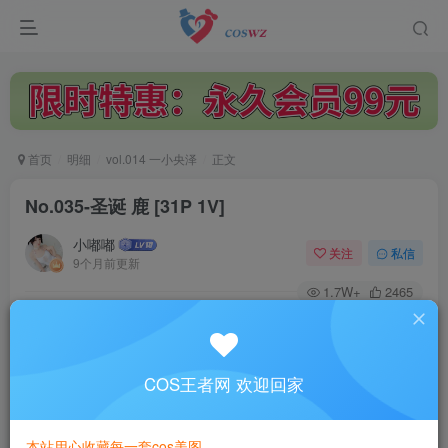
首页
明细
vol.014 一小央泽
正文
No.035-圣诞 鹿 [31P 1V]
小嘟嘟
关注
私信
9个月前更新
1.7W+
2465
付费阅读
No.035-圣诞 鹿 [31P 1V]
此内容为付费阅读，请付费后查看
COS王者网 欢迎回家
3
￥
本站用心收藏每一套cos美图