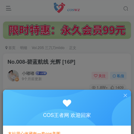
首页
明细
Vol.205 三刀刀miido
正文
No.008-碧蓝航线 光辉 [16P]
小嘟嘟
关注
私信
9个月前更新
1.8W+
1409
付费阅读
No.008-碧蓝航线 光辉 [16P]
此内容为付费阅读，请付费后查看
COS王者网 欢迎回家
3
￥
本站用心收藏每一套cos美图