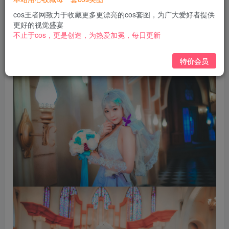
免费
免费
黄金会员
钻石会员
cos王者网致力于收藏更多更漂亮的cos套图，为广大爱好者提供
更好的视觉盛宴
立即购买
不止于cos，更是创造，为热爱加冕，每日更新
您当前未登录！建议登陆后购买，可保存购买订单
特价会员