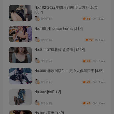
No.182-2022年08月订阅 明日方舟 泥岩
[30P]
1.1W+
9个月前
3
￥
No.165-Ninomae Ina’nis [21P]
1W+
9个月前
3
￥
No.011-家庭教师 剧情版 [124P]
1.5W+
9个月前
3
￥
No.000-非原图稿件 – 更衣人偶黑江雫 [43P]
1.1W+
9个月前
3
￥
No.002 [59P 1V]
1.2W+
9个月前
3
￥
No.001-吾妻 [15P]