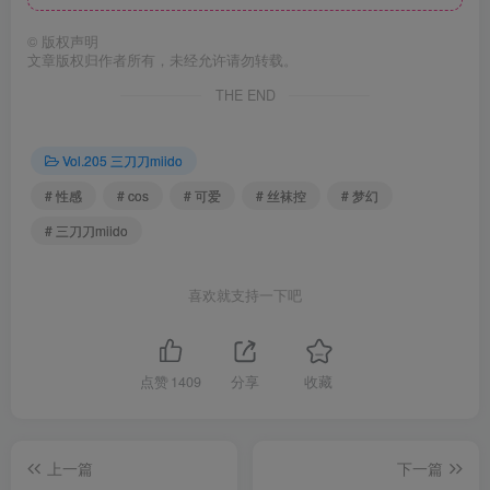
©
版权声明
文章版权归作者所有，未经允许请勿转载。
THE END
Vol.205 三刀刀miido
# 性感
# cos
# 可爱
# 丝袜控
# 梦幻
# 三刀刀miido
喜欢就支持一下吧
点赞
1409
分享
收藏
上一篇
下一篇