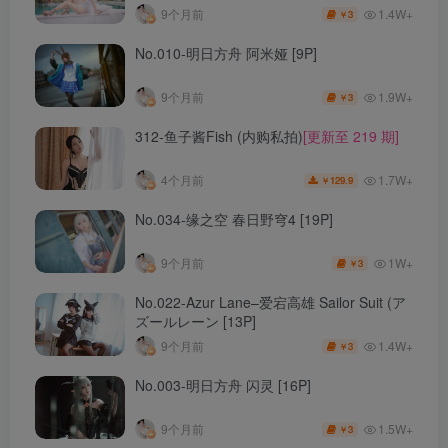
1.4W+
9个月前
3
￥
No.010-明日方舟 阿米娅 [9P]
1.9W+
9个月前
3
￥
312-鱼子酱Fish (内购私拍)
[更新至 219 期]
1.7W+
4个月前
129.9
￥
No.034-缘之空 春日野穹4 [19P]
1W+
9个月前
3
￥
No.022-Azur Lane–爱宕高雄 Sailor Suit (ア
ズールレーン [13P]
1.4W+
9个月前
3
￥
No.003-明日方舟 闪灵 [16P]
1.5W+
9个月前
3
￥