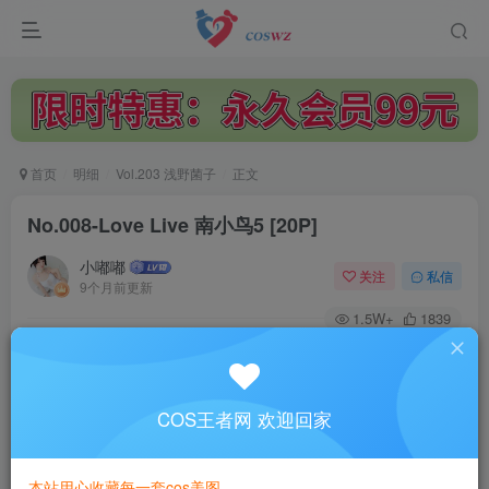
首页
明细
Vol.203 浅野菌子
正文
No.008-Love Live 南小鸟5 [20P]
小嘟嘟
关注
私信
9个月前更新
1.5W+
1839
付费阅读
No.008-Love Live 南小鸟5 [20P]
此内容为付费阅读，请付费后查看
COS王者网 欢迎回家
3
￥
本站用心收藏每一套cos美图