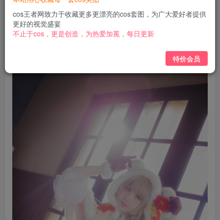
免费
免费
黄金会员
钻石会员
cos王者网致力于收藏更多更漂亮的cos套图，为广大爱好者提供
更好的视觉盛宴
立即购买
不止于cos，更是创造，为热爱加冕，每日更新
您当前未登录！建议登陆后购买，可保存购买订单
特价会员