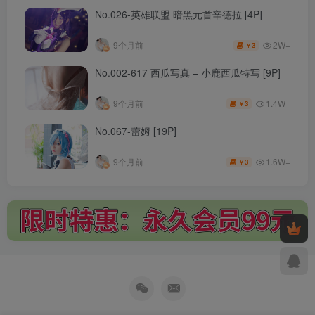
No.026-英雄联盟 暗黑元首辛德拉 [4P]
2W+
9个月前
3
￥
No.002-617 西瓜写真 – 小鹿西瓜特写 [9P]
1.4W+
9个月前
3
￥
No.067-蕾姆 [19P]
1.6W+
9个月前
3
￥