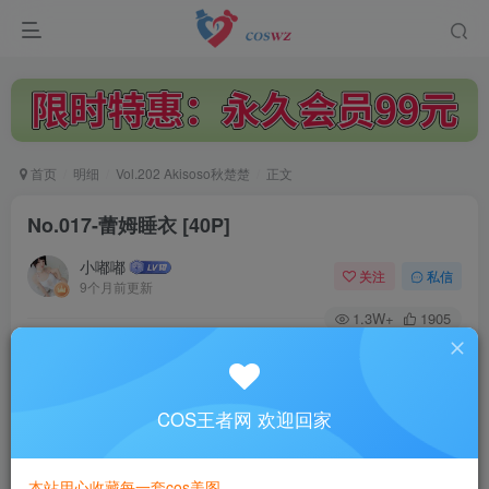
首页
明细
Vol.202 Akisoso秋楚楚
正文
No.017-蕾姆睡衣 [40P]
小嘟嘟
关注
私信
9个月前更新
1.3W+
1905
付费阅读
No.017-蕾姆睡衣 [40P]
此内容为付费阅读，请付费后查看
COS王者网 欢迎回家
3
￥
本站用心收藏每一套cos美图