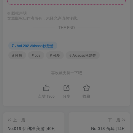
©
版权声明
文章版权归作者所有，未经允许请勿转载。
THE END
Vol.202 Akisoso秋楚楚
# 性感
# cos
# 可爱
# Akisoso秋楚楚
喜欢就支持一下吧
点赞
1905
分享
收藏
上一篇
下一篇
No.016-伊利雅 美游 [40P]
No.018-兔耳 [14P]