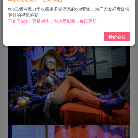
免费
免费
黄金会员
钻石会员
cos王者网致力于收藏更多更漂亮的cos套图，为广大爱好者提供
更好的视觉盛宴
立即购买
不止于cos，更是创造，为热爱加冕，每日更新
您当前未登录！建议登陆后购买，可保存购买订单
特价会员