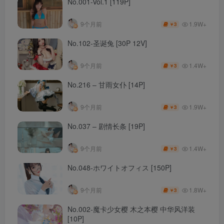
No.001-Vol.1 [119P]
1.9W+
9个月前
3
￥
No.102-圣诞兔 [30P 12V]
1.4W+
9个月前
3
￥
No.216 – 甘雨女仆 [14P]
1.9W+
9个月前
3
￥
No.037 – 剧情长条 [19P]
1.4W+
9个月前
3
￥
No.048-ホワイトオフィス [150P]
1.8W+
9个月前
3
￥
No.002-魔卡少女樱 木之本樱 中华风洋装
[10P]