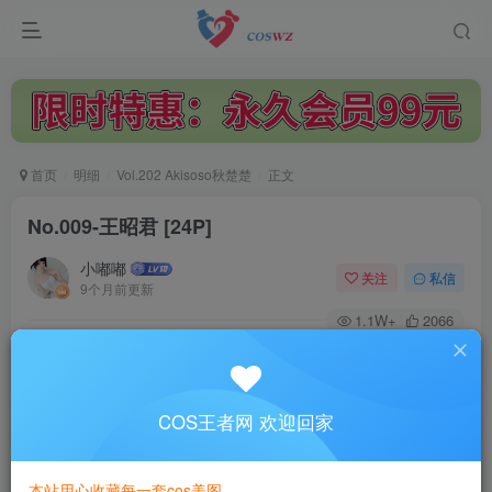
首页
明细
Vol.202 Akisoso秋楚楚
正文
No.009-王昭君 [24P]
小嘟嘟
关注
私信
9个月前更新
1.1W+
2066
付费阅读
No.009-王昭君 [24P]
此内容为付费阅读，请付费后查看
COS王者网 欢迎回家
3
￥
本站用心收藏每一套cos美图