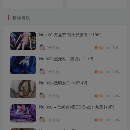
猜你喜欢
No.160-万圣节 菊千代换装 [119P]
1.5W+
9个月前
3
￥
No.003-黑无毛（黑贞） [11P]
1.7W+
9个月前
3
￥
No.032-透明女仆 [43P 4V]
1.7W+
9个月前
3
￥
No.006 – 禁闭者MBCC-S-221 尤尼 [18P]
1.3W+
9个月前
3
￥