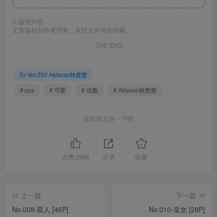
©
版权声明
文章版权归作者所有，未经允许请勿转载。
THE END
Vol.202 Akisoso秋楚楚
# cos
# 可爱
# 优雅
# Akisoso秋楚楚
喜欢就支持一下吧
点赞
2066
分享
收藏
上一篇
下一篇
No.008-双人 [46P]
No.010-皇女 [28P]