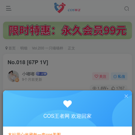
首页
明细
Vol.200 一只喵喵梓
正文
No.018 [67P 1V]
小嘟嘟
关注
私信
9个月前更新
1.8W+
1767
付费阅读
已售 1
No.018 [67P 1V]
此内容为付费阅读，请付费后查看
COS王者网 欢迎回家
3
￥
本站用心收藏每一套cos美图