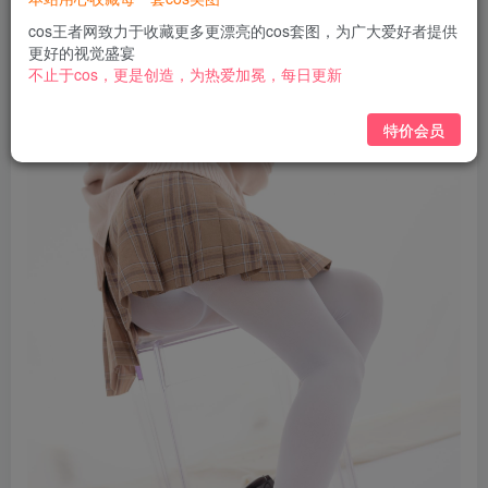
免费
免费
黄金会员
钻石会员
cos王者网致力于收藏更多更漂亮的cos套图，为广大爱好者提供
更好的视觉盛宴
立即购买
不止于cos，更是创造，为热爱加冕，每日更新
您当前未登录！建议登陆后购买，可保存购买订单
特价会员