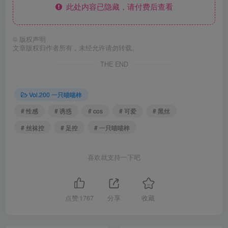
此处内容已隐藏，请付费后查看
©
版权声明
文章版权归作者所有，未经允许请勿转载。
THE END
Vol.200 一只喵喵梓
# 性感
# 诱惑
# cos
# 可爱
# 黑丝
# 丝袜控
# 足控
# 一只喵喵梓
喜欢就支持一下吧
点赞
1767
分享
收藏