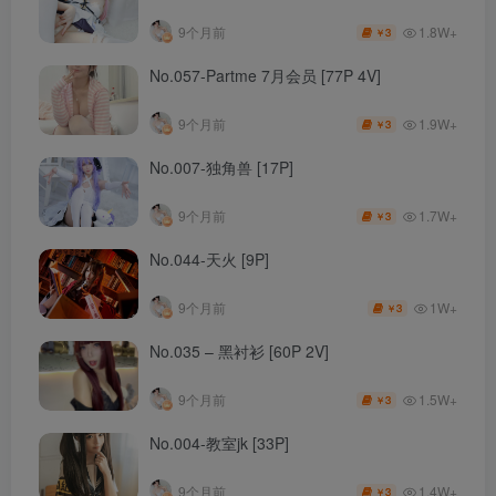
1.8W+
9个月前
3
￥
No.057-Partme 7月会员 [77P 4V]
1.9W+
9个月前
3
￥
No.007-独角兽 [17P]
1.7W+
9个月前
3
￥
No.044-天火 [9P]
1W+
9个月前
3
￥
No.035 – 黑衬衫 [60P 2V]
1.5W+
9个月前
3
￥
No.004-教室jk [33P]
1.4W+
9个月前
3
￥