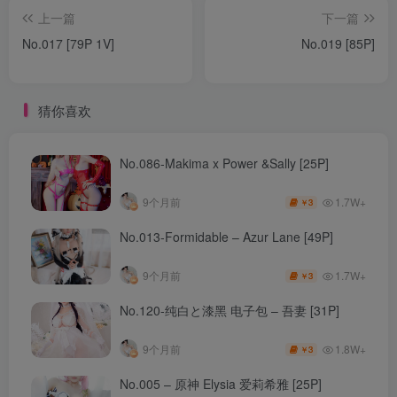
上一篇
下一篇
No.017 [79P 1V]
No.019 [85P]
猜你喜欢
No.086-Makima x Power &Sally [25P]
1.7W+
9个月前
3
￥
No.013-Formidable – Azur Lane [49P]
1.7W+
9个月前
3
￥
No.120-纯白と漆黑 电子包 – 吾妻 [31P]
1.8W+
9个月前
3
￥
No.005 – 原神 Elysia 爱莉希雅 [25P]