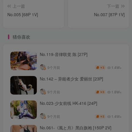
上一篇
下一篇
No.005 [68P 1V]
No.007 [87P 1V]
猜你喜欢
No.119-音律联觉 陈 [27P]
1.4W+
9个月前
3
￥
No.142 – 异能者少女 爱丽丝 [23P]
1.8W+
9个月前
3
￥
No.023-少女前线 HK-416 [24P]
1.4W+
9个月前
3
￥
No.061-《風と月》黑白旗袍 [150P 2V]