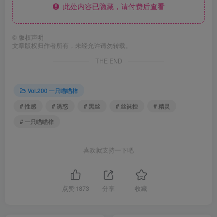
此处内容已隐藏，请付费后查看
©
版权声明
文章版权归作者所有，未经允许请勿转载。
THE END
Vol.200 一只喵喵梓
# 性感
# 诱惑
# 黑丝
# 丝袜控
# 精灵
# 一只喵喵梓
喜欢就支持一下吧
点赞
1873
分享
收藏