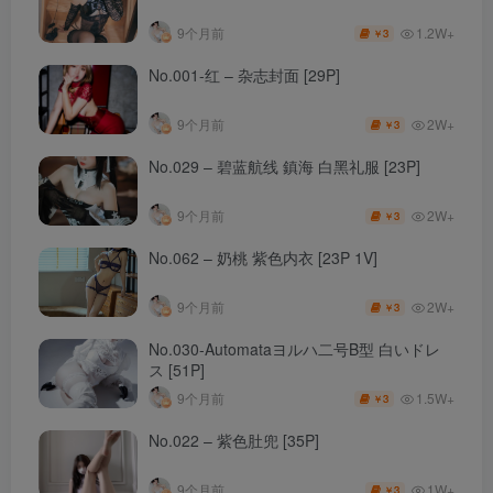
1.2W+
9个月前
3
￥
No.001-红 – 杂志封面 [29P]
2W+
9个月前
3
￥
No.029 – 碧蓝航线 鎮海 白黑礼服 [23P]
2W+
9个月前
3
￥
No.062 – 奶桃 紫色内衣 [23P 1V]
2W+
9个月前
3
￥
No.030-Automataヨルハ二号B型 白いドレ
ス [51P]
1.5W+
9个月前
3
￥
No.022 – 紫色肚兜 [35P]
1W+
9个月前
3
￥