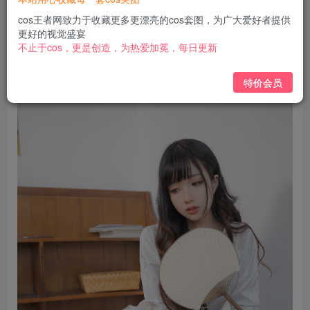
免费
免费
黄金会员
钻石会员
cos王者网致力于收藏更多更漂亮的cos套图，为广大爱好者提供
更好的视觉盛宴
立即购买
不止于cos，更是创造，为热爱加冕，每日更新
您当前未登录！建议登陆后购买，可保存购买订单
特价会员