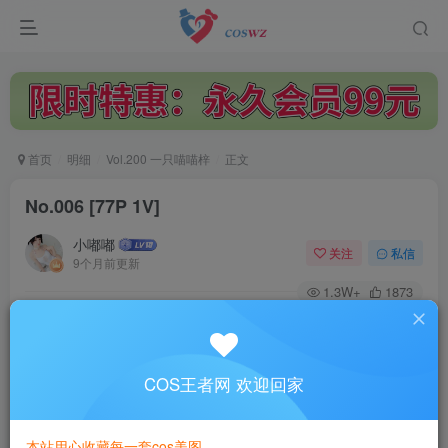
首页
明细
Vol.200 一只喵喵梓
正文
No.006 [77P 1V]
小嘟嘟
关注
私信
9个月前更新
1.3W+
1873
付费阅读
No.006 [77P 1V]
此内容为付费阅读，请付费后查看
COS王者网 欢迎回家
3
￥
本站用心收藏每一套cos美图