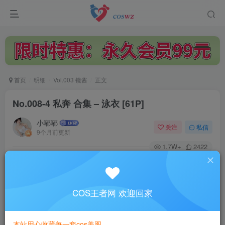
首页
明细
Vol.003 镜酱
正文
No.008-4 私奔 合集 – 泳衣 [61P]
小嘟嘟
关注
私信
9个月前更新
1.7W+
2422
付费阅读
No.008-4 私奔 合集 – 泳衣 [61P]
此内容为付费阅读，请付费后查看
COS王者网 欢迎回家
3
￥
本站用心收藏每一套cos美图