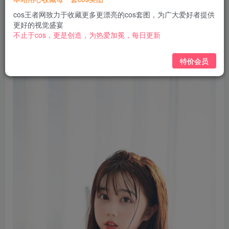
免费
免费
黄金会员
钻石会员
cos王者网致力于收藏更多更漂亮的cos套图，为广大爱好者提供
更好的视觉盛宴
立即购买
不止于cos，更是创造，为热爱加冕，每日更新
您当前未登录！建议登陆后购买，可保存购买订单
特价会员