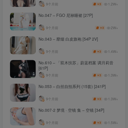
1.2W+
9个月前
3
￥
No.047 – FGO 尼禄睡裙 [27P]
2W+
9个月前
3
￥
No.043 – 靡烟 白皮旗袍 [54P 2V]
1.4W+
9个月前
3
￥
No.610 – 「双木扶苏」蔚蓝档案 调月莉音
[61P]
1.3W+
9个月前
3
￥
No.053 – 白丝自拍系列 (15套) [241P]
1.3W+
9个月前
3
￥
No.007-2 梦境 · 空镜 集 – 空镜 [34P]
1.5W+
9个月前
3
￥