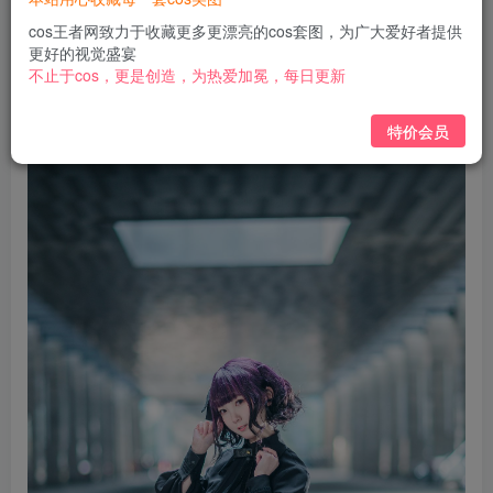
免费
免费
黄金会员
钻石会员
cos王者网致力于收藏更多更漂亮的cos套图，为广大爱好者提供
更好的视觉盛宴
立即购买
不止于cos，更是创造，为热爱加冕，每日更新
您当前未登录！建议登陆后购买，可保存购买订单
特价会员