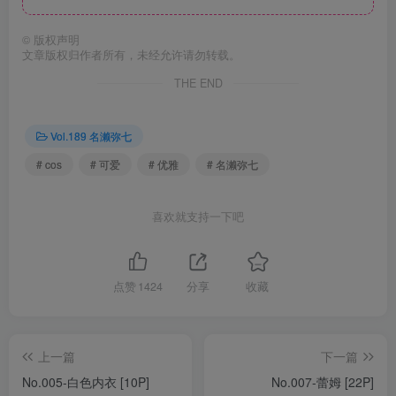
©
版权声明
文章版权归作者所有，未经允许请勿转载。
THE END
Vol.189 名濑弥七
# cos
# 可爱
# 优雅
# 名濑弥七
喜欢就支持一下吧
点赞
1424
分享
收藏
上一篇
下一篇
No.005-白色内衣 [10P]
No.007-蕾姆 [22P]