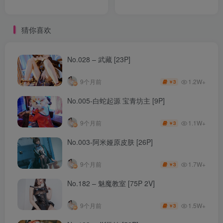
猜你喜欢
No.028 – 武藏 [23P]
1.2W+
9个月前
3
￥
No.005-白蛇起源 宝青坊主 [9P]
1.1W+
9个月前
3
￥
No.003-阿米娅原皮肤 [26P]
1.7W+
9个月前
3
￥
No.182 – 魅魔教室 [75P 2V]
1.5W+
9个月前
3
￥