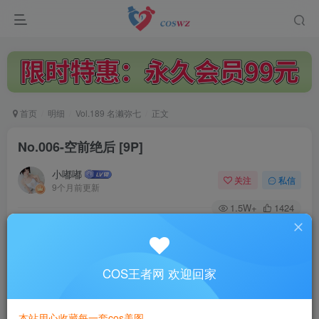
首页
明细
Vol.189 名濑弥七
正文
No.006-空前绝后 [9P]
小嘟嘟
关注
私信
9个月前更新
1.5W+
1424
付费阅读
No.006-空前绝后 [9P]
此内容为付费阅读，请付费后查看
COS王者网 欢迎回家
3
￥
本站用心收藏每一套cos美图