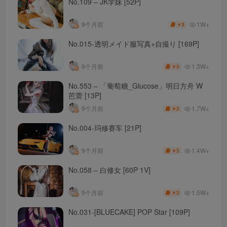
No.109 – JK学妹 [52P]
1W+
9个月前
3
￥
No.015-透明メイド服写真+自撮り [169P]
1.3W+
9个月前
3
￥
No.553 – 「葡萄糖_Glucose」明日方舟 W
芭蕾 [13P]
1.7W+
9个月前
3
￥
No.004-玛修赛车 [21P]
1.4W+
9个月前
3
￥
No.058 – 白修女 [60P 1V]
1.5W+
9个月前
3
￥
No.031-[BLUECAKE] POP Star [109P]