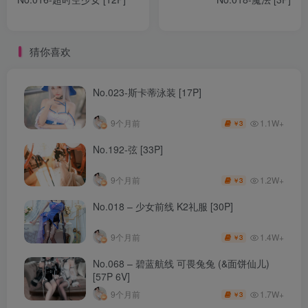
猜你喜欢
No.023-斯卡蒂泳装 [17P]
1.1W+
9个月前
3
￥
No.192-弦 [33P]
1.2W+
9个月前
3
￥
No.018 – 少女前线 K2礼服 [30P]
1.4W+
9个月前
3
￥
No.068 – 碧蓝航线 可畏兔兔 (&面饼仙儿)
[57P 6V]
1.7W+
9个月前
3
￥