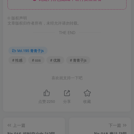
©
版权声明
文章版权归作者所有，未经允许请勿转载。
THE END
Vol.195 青青子js
# 性感
# cos
# 优雅
# 青青子js
喜欢就支持一下吧
点赞
2250
分享
收藏
上一篇
下一篇
No.016-超时空少女 [12P]
No.018-魔法 [3P]