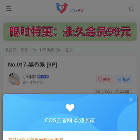
首页
明细
Vol.195 青青子js
正文
No.017-黑色系 [9P]
小嘟嘟
关注
私信
9个月前更新
1.3W+
2250
付费阅读
No.017-黑色系 [9P]
此内容为付费阅读，请付费后查看
COS王者网 欢迎回家
3
￥
本站用心收藏每一套cos美图