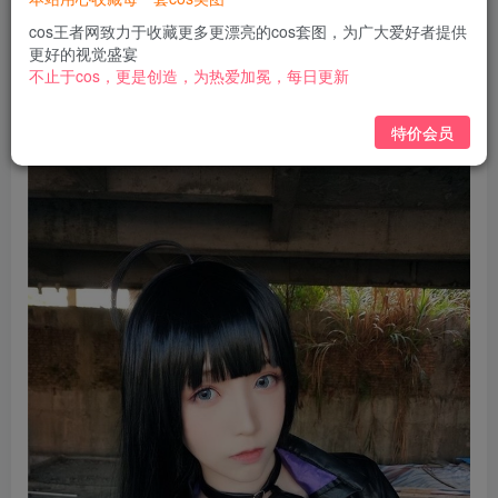
免费
免费
黄金会员
钻石会员
cos王者网致力于收藏更多更漂亮的cos套图，为广大爱好者提供
更好的视觉盛宴
立即购买
不止于cos，更是创造，为热爱加冕，每日更新
您当前未登录！建议登陆后购买，可保存购买订单
特价会员