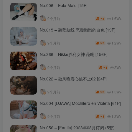
No.006 – Eula Maid [15P]
1.6W+
9个月前
3
￥
No.015 – 碧蓝航线 恶毒懒懒的白兔 [19P]
1.2W+
9个月前
3
￥
No.366 – Nikke胜利女神 菈毗 [156P]
2W+
9个月前
3
￥
No.022 – 微风晚霞心跳不止02 [24P]
1.5W+
9个月前
3
￥
No.004-[DJAWA] Mochilero en Violeta [61P]
1.2W+
9个月前
3
￥
No.056 – [Fantia] 2023年08月订阅 (5套)