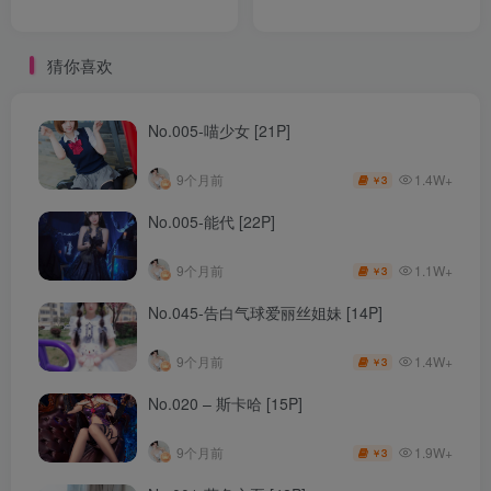
猜你喜欢
No.005-喵少女 [21P]
1.4W+
9个月前
3
￥
No.005-能代 [22P]
1.1W+
9个月前
3
￥
No.045-告白气球爱丽丝姐妹 [14P]
1.4W+
9个月前
3
￥
No.020 – 斯卡哈 [15P]
1.9W+
9个月前
3
￥