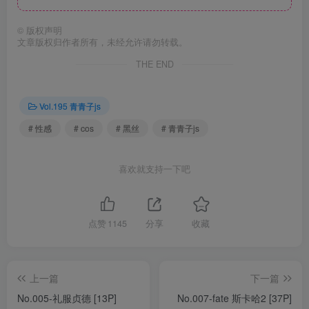
©
版权声明
文章版权归作者所有，未经允许请勿转载。
THE END
Vol.195 青青子js
# 性感
# cos
# 黑丝
# 青青子js
喜欢就支持一下吧
点赞
1145
分享
收藏
上一篇
下一篇
No.005-礼服贞德 [13P]
No.007-fate 斯卡哈2 [37P]