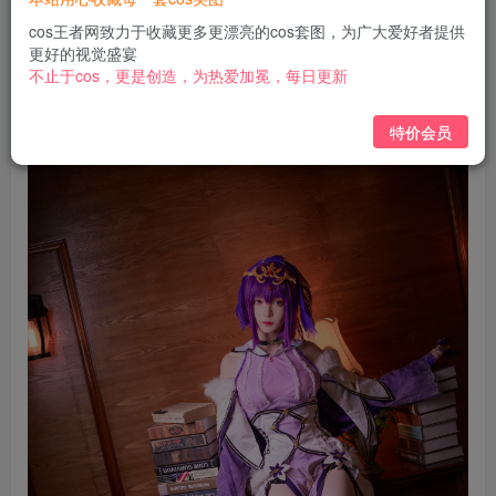
免费
免费
黄金会员
钻石会员
cos王者网致力于收藏更多更漂亮的cos套图，为广大爱好者提供
更好的视觉盛宴
立即购买
不止于cos，更是创造，为热爱加冕，每日更新
您当前未登录！建议登陆后购买，可保存购买订单
特价会员