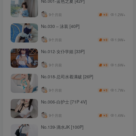
No.001-蓝色之夏 [42P]
1.2W+
9个月前
3
￥
No.030 – 泳装 [40P]
1.9W+
9个月前
3
￥
No.012-女仆学姐 [33P]
1.6W+
9个月前
3
￥
No.018-总司水着满破 [26P]
1.7W+
9个月前
3
￥
No.006-白护士 [71P 4V]
1.4W+
9个月前
3
￥
No.139-滴水JK [100P]