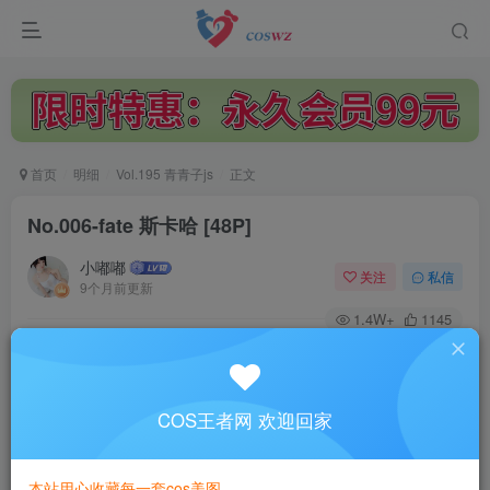
首页
明细
Vol.195 青青子js
正文
No.006-fate 斯卡哈 [48P]
小嘟嘟
关注
私信
9个月前更新
1.4W+
1145
付费阅读
No.006-fate 斯卡哈 [48P]
此内容为付费阅读，请付费后查看
COS王者网 欢迎回家
3
￥
本站用心收藏每一套cos美图