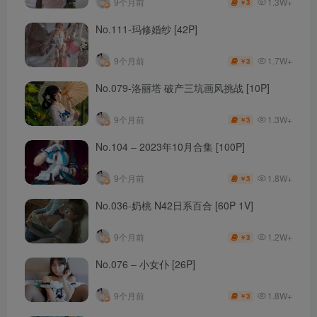
1.3W+
9个月前
3
￥
No.111-玛修婚纱 [42P]
1.7W+
9个月前
3
￥
No.079-洛丽塔 破产三坑画风挑战 [10P]
1.3W+
9个月前
3
￥
No.104 – 2023年10月合集 [100P]
1.8W+
9个月前
3
￥
No.036-奶桃 N42日系百合 [60P 1V]
1.2W+
9个月前
3
￥
No.076 – 小女仆 [26P]
1.8W+
9个月前
3
￥