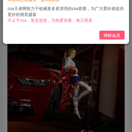
免费
免费
黄金会员
钻石会员
cos王者网致力于收藏更多更漂亮的cos套图，为广大爱好者提供
更好的视觉盛宴
立即购买
不止于cos，更是创造，为热爱加冕，每日更新
您当前未登录！建议登陆后购买，可保存购买订单
特价会员