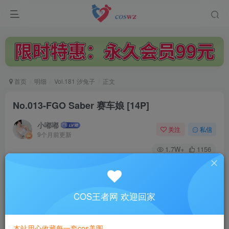
首页
明细
Vol.181 汐兔子
正文
No.013-FGO Saber 赛车娘 [14P]
小嘟嘟
关注
私信
9个月前更新
1.7W+
1156
付费阅读
No.013-FGO Saber 赛车娘 [14P]
此内容为付费阅读，请付费后查看
COS王者网 欢迎回家
3
￥
本站用心收藏每一套cos美图