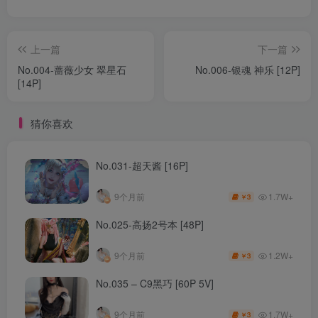
上一篇
下一篇
No.004-蔷薇少女 翠星石
No.006-银魂 神乐 [12P]
[14P]
猜你喜欢
No.031-超天酱 [16P]
1.7W+
9个月前
3
￥
No.025-高扬2号本 [48P]
1.2W+
9个月前
3
￥
No.035 – C9黑巧 [60P 5V]
1.7W+
9个月前
3
￥