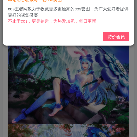
免费
免费
黄金会员
钻石会员
cos王者网致力于收藏更多更漂亮的cos套图，为广大爱好者提供
更好的视觉盛宴
立即购买
不止于cos，更是创造，为热爱加冕，每日更新
您当前未登录！建议登陆后购买，可保存购买订单
特价会员