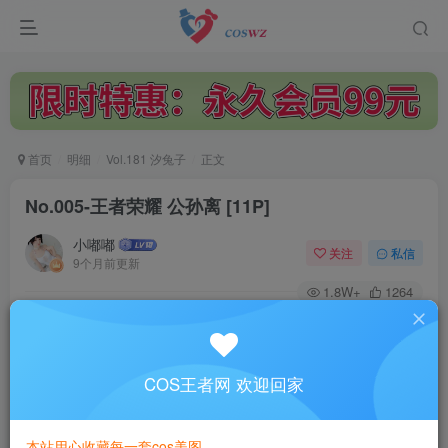
首页
明细
Vol.181 汐兔子
正文
No.005-王者荣耀 公孙离 [11P]
小嘟嘟
关注
私信
9个月前更新
1.8W+
1264
付费阅读
No.005-王者荣耀 公孙离 [11P]
此内容为付费阅读，请付费后查看
COS王者网 欢迎回家
3
￥
本站用心收藏每一套cos美图