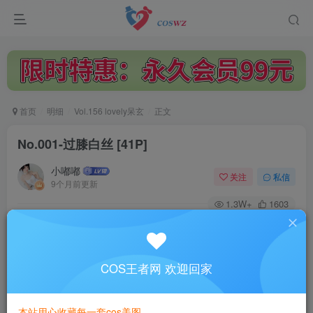
首页
明细
Vol.156 lovely呆玄
正文
No.001-过膝白丝 [41P]
小嘟嘟
关注
私信
9个月前更新
1.3W+
1603
付费阅读
No.001-过膝白丝 [41P]
此内容为付费阅读，请付费后查看
COS王者网 欢迎回家
3
￥
本站用心收藏每一套cos美图