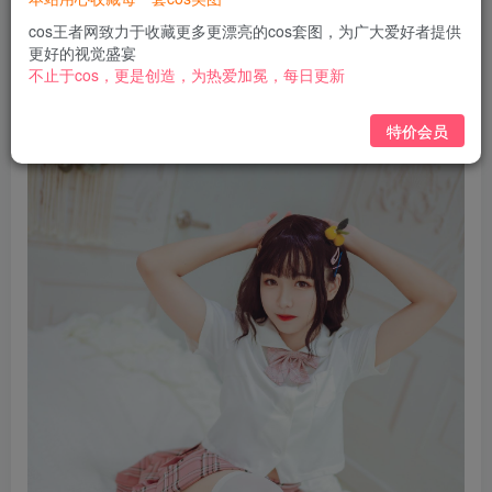
免费
免费
黄金会员
钻石会员
cos王者网致力于收藏更多更漂亮的cos套图，为广大爱好者提供
更好的视觉盛宴
立即购买
不止于cos，更是创造，为热爱加冕，每日更新
您当前未登录！建议登陆后购买，可保存购买订单
特价会员