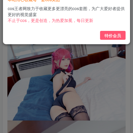
免费
免费
黄金会员
钻石会员
cos王者网致力于收藏更多更漂亮的cos套图，为广大爱好者提供
更好的视觉盛宴
立即购买
不止于cos，更是创造，为热爱加冕，每日更新
您当前未登录！建议登陆后购买，可保存购买订单
特价会员