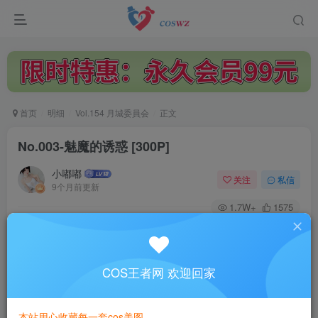
首页
明细
Vol.154 月城委員会
正文
No.003-魅魔的诱惑 [300P]
小嘟嘟
关注
私信
9个月前更新
1.7W+
1575
付费阅读
No.003-魅魔的诱惑 [300P]
此内容为付费阅读，请付费后查看
COS王者网 欢迎回家
3
￥
本站用心收藏每一套cos美图