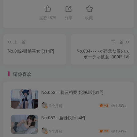
点赞
1575
分享
收藏
上一篇
下一篇
No.002-狐娘巫女 [314P]
No.004-×××が得意な僕のス
ポーティ彼女 [300P 1V]
猜你喜欢
No.052 – 蔚蓝档案 妃咲JK [61P]
1.8W+
9个月前
3
￥
No.057– 圣诞快乐 [4P]
1.4W+
9个月前
3
￥