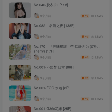
No.040-胶衣 [30P 1V]
1.5W+
9个月前
3
￥
No.082 – 名流之夜 [138P]
1.8W+
9个月前
3
￥
No.170 – 「腥味猫罐」峦 恬静无为 (&贤儿
sherry) [17P]
1.8W+
9个月前
3
￥
No.001-不知梦 日常 [86P]
1.8W+
9个月前
3
￥
No.001-FGO 水着 [8P]
1.9W+
9个月前
3
￥
No.001-G36c花嫁 [25P]