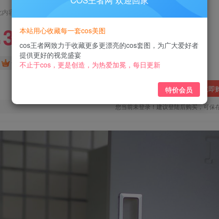
COS王者网 欢迎回家
此内容为付费阅读，请付费后查看
3
本站用心收藏每一套cos美图
￥
cos王者网致力于收藏更多更漂亮的cos套图，为广大爱好者
提供更好的视觉盛宴
免费
免费
黄金会员
钻石会员
不止于cos，更是创造，为热爱加冕，每日更新
立即
特价会员
您当前未登录！建议登陆后购买，可保