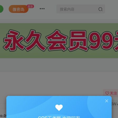
最新
微密岛
关注
1.6W
No.007-甜心小萝莉 [34P]