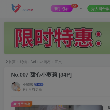
必看
新手必看
秀人网合集
首页
明细
Vol.162 嶋葵
正文
No.007-甜心小萝莉 [34P]
小嘟嘟
9个月前更新
付费阅读