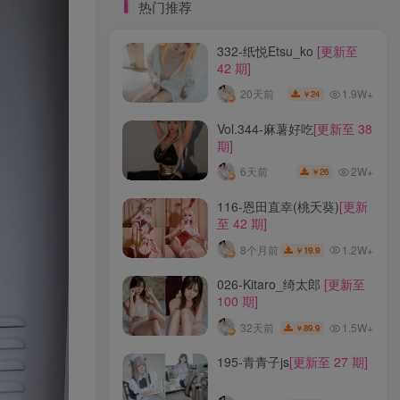
标签云
热门推荐
332-纸悦Etsu_ko
[更新至
龙年活动
龙宫地狱
龙娘图鉴
龙娘
42 期]
龙姬
龙华妃咲JK
龙华妃咲cos
1.9W+
20天前
24
￥
龙华妃咲
黛尔
黑龙贯通
黑黑麦
黑馆晴奈
黑靡烟旗袍
黑钻兔子
黑金
Vol.344-麻薯好吃
[更新至 38
期]
黑贞德泳装
黑贞兔子
黑见茜香
2W+
6天前
26
￥
黑见芹香
黑裤妹
116-恩田直幸(桃夭葵)
[更新
至 42 期]
热门推荐
1.2W+
8个月前
19.9
￥
332-纸悦Etsu_ko
[更新至
026-Kitaro_绮太郎
[更新至
42 期]
100 期]
1.9W+
20天前
24
￥
1.5W+
32天前
89.9
￥
Vol.344-麻薯好吃
[更新至 38
195-青青子js
[更新至 27 期]
期]
2W+
6天前
26
￥