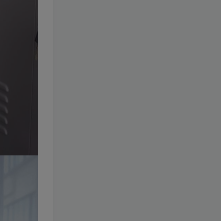
184-迷之呆梨
[更新至 77
期]
1.1W+
1个月前
59.9
￥