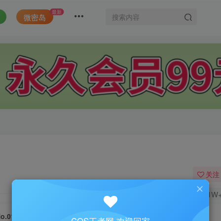
最新
微密岛
关注
1.1W
o.014-JAV Swimsuit1 [7P]