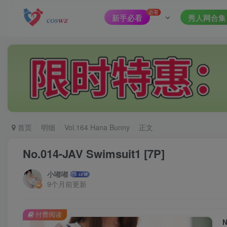
必看
新手必看
秀人网合集
首页
明细
Vol.164 Hana Bunny
正文
No.014-JAV Swimsuit1 [7P]
小嘟嘟
9个月前更新
付费阅读
N