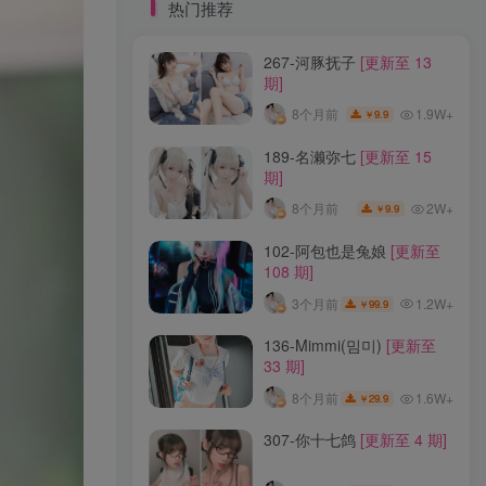
标签云
热门推荐
267-河豚抚子
[更新至 13
龙年活动
龙宫地狱
龙娘图鉴
龙娘
期]
龙姬
龙华妃咲JK
龙华妃咲cos
1.9W+
8个月前
9.9
￥
龙华妃咲
黛尔
黑龙贯通
黑黑麦
黑馆晴奈
黑靡烟旗袍
黑钻兔子
黑金
189-名濑弥七
[更新至 15
期]
黑贞德泳装
黑贞兔子
黑见茜香
2W+
8个月前
9.9
￥
黑见芹香
黑裤妹
102-阿包也是兔娘
[更新至
108 期]
热门推荐
1.2W+
3个月前
99.9
￥
267-河豚抚子
[更新至 13
136-Mimmi(밈미)
[更新至
期]
33 期]
1.9W+
8个月前
9.9
￥
1.6W+
8个月前
29.9
￥
189-名濑弥七
[更新至 15
307-你十七鸽
[更新至 4 期]
期]
2W+
8个月前
9.9
￥