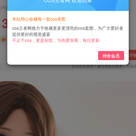
COS王者网 欢迎回家
此内容为付费阅读，请付费后查看
3
本站用心收藏每一套cos美图
￥
cos王者网致力于收藏更多更漂亮的cos套图，为广大爱好者
提供更好的视觉盛宴
免费
免费
黄金会员
钻石会员
不止于cos，更是创造，为热爱加冕，每日更新
立即
特价会员
您当前未登录！建议登陆后购买，可保