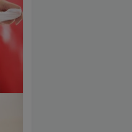
085-尤猫醒醒
[更新至 6 期]
1.8W+
8个月前
9.9
￥