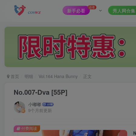
必看
新手必看
秀人网合集
首页
明细
Vol.164 Hana Bunny
正文
No.007-Dva [55P]
小嘟嘟
9个月前更新
付费阅读
N