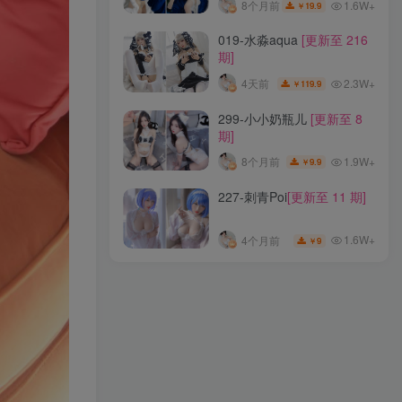
1.6W+
8个月前
19.9
￥
125-Sally Dorasnow
[更新
019-水淼aqua
[更新至 216
至 97 期]
期]
1.8W+
31天前
69.9
￥
2.3W+
4天前
119.9
￥
286-余多多Dudu
[更新至 5
299-小小奶瓶儿
[更新至 8
期]
期]
1.4W+
8个月前
4.9
￥
1.9W+
8个月前
9.9
￥
310-兔胖胖min
[更新至 18
227-刺青Poi
[更新至 11 期]
期]
1.6W+
8个月前
19.9
￥
1.6W+
4个月前
9
￥
019-水淼aqua
[更新至 216
期]
2.3W+
4天前
119.9
￥
299-小小奶瓶儿
[更新至 8
期]
1.9W+
8个月前
9.9
￥