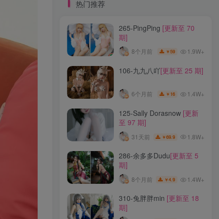
标签云
热门推荐
265-PingPing
[更新至 70
龙年活动
龙宫地狱
龙娘图鉴
龙娘
期]
龙姬
龙华妃咲JK
龙华妃咲cos
1.9W+
8个月前
59
￥
龙华妃咲
黛尔
黑龙贯通
黑黑麦
黑馆晴奈
黑靡烟旗袍
黑钻兔子
黑金
106-九九八吖
[更新至 25 期]
黑贞德泳装
黑贞兔子
黑见茜香
1.4W+
6个月前
16
￥
黑见芹香
黑裤妹
125-Sally Dorasnow
[更新
至 97 期]
热门推荐
1.8W+
31天前
69.9
￥
265-PingPing
[更新至 70
286-余多多Dudu
[更新至 5
期]
期]
1.9W+
8个月前
59
￥
1.4W+
8个月前
4.9
￥
106-九九八吖
[更新至 25 期]
310-兔胖胖min
[更新至 18
期]
1.4W+
6个月前
16
￥