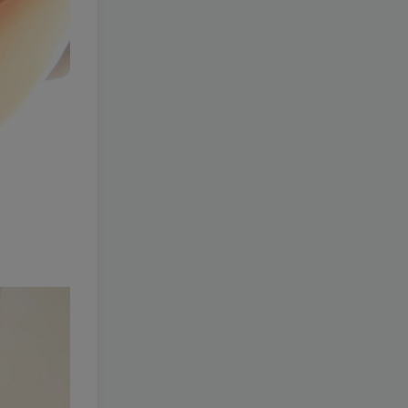
227-刺青Poi
[更新至 11 期]
1.6W+
4个月前
9
￥