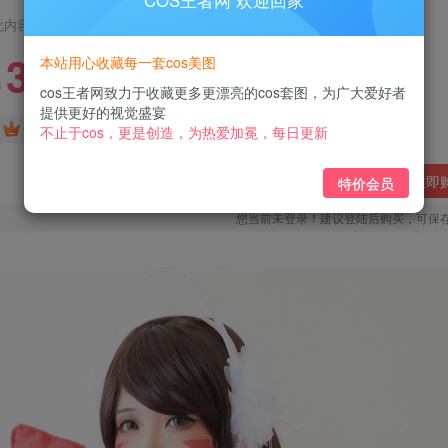
COS王者网 欢迎回家
此内容为付费阅读，请付费后查看
3
本站用心收藏每一套cos美图
￥
cos王者网致力于收藏更多更漂亮的cos套图，为广大爱好者
提供更好的视觉盛宴
免费
免费
黄金会员
钻石会员
不止于cos，更是创造，为热爱加冕，每日更新
立即
特价会员
您当前未登录！建议登陆后购买，可保