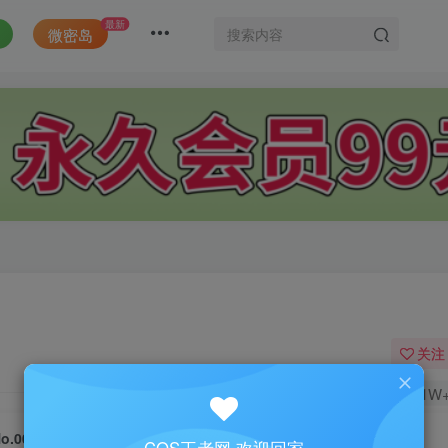
最新
微密岛
关注
1W
o.007-Dva [55P]