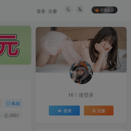
开通会员
登录
注册
HI！请登录
HI！请登录
私信
登录
注册
登录
注册
+
2651