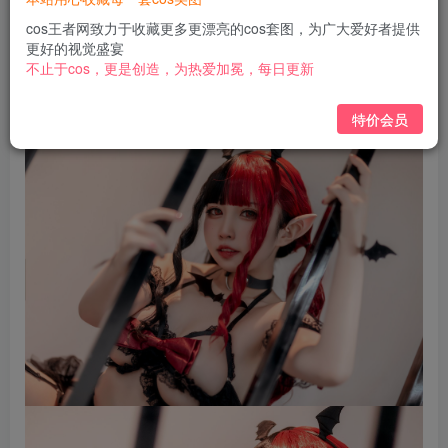
免费
免费
黄金会员
钻石会员
cos王者网致力于收藏更多更漂亮的cos套图，为广大爱好者提供
更好的视觉盛宴
立即购买
不止于cos，更是创造，为热爱加冕，每日更新
您当前未登录！建议登陆后购买，可保存购买订单
特价会员