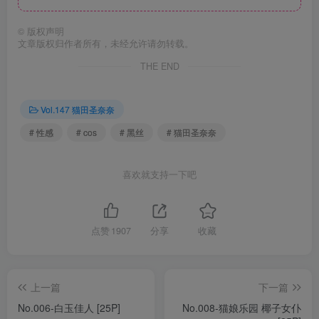
©
版权声明
文章版权归作者所有，未经允许请勿转载。
THE END
Vol.147 猫田圣奈奈
# 性感
# cos
# 黑丝
# 猫田圣奈奈
喜欢就支持一下吧
点赞
1907
分享
收藏
上一篇
下一篇
No.006-白玉佳人 [25P]
No.008-猫娘乐园 椰子女仆