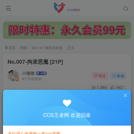
首页
明细
Vol.147 猫田圣奈奈
正文
No.007-拘束恶魔 [21P]
小嘟嘟
关注
私信
9个月前更新
1.3W+
1907
付费阅读
No.007-拘束恶魔 [21P]
此内容为付费阅读，请付费后查看
COS王者网 欢迎回家
3
￥
本站用心收藏每一套cos美图