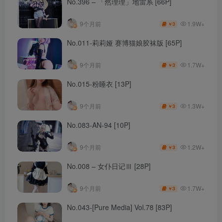
No.396 – 「然理理」地雷系 [66P]
1.9W+
9个月前
3
￥
No.011-莉莉娅 赛博猫娘胶袜版 [65P]
1.7W+
9个月前
3
￥
No.015-粉睡衣 [13P]
1.3W+
9个月前
3
￥
No.083-AN-94 [10P]
1.2W+
9个月前
3
￥
No.008 – 女仆日记Ⅲ [28P]
1.7W+
9个月前
3
￥
No.043-[Pure Media] Vol.78 [83P]