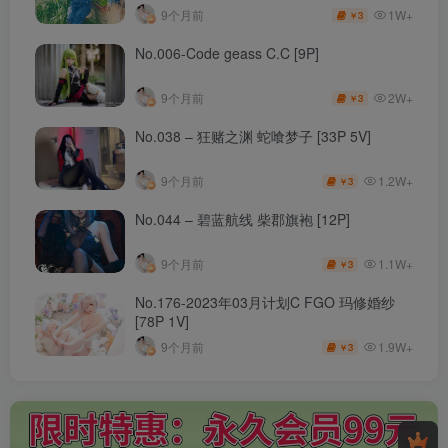
1W+
9个月前
3
￥
No.006-Code geass C.C [9P]
2W+
9个月前
3
￥
No.038 – 狂赌之渊 蛇喰梦子 [33P 5V]
1.2W+
9个月前
3
￥
No.044 – 碧蓝航线 柴郡旗袍 [12P]
1.1W+
9个月前
3
￥
No.176-2023年03月计划C FGO 玛修婚纱
[78P 1V]
1.9W+
9个月前
3
￥