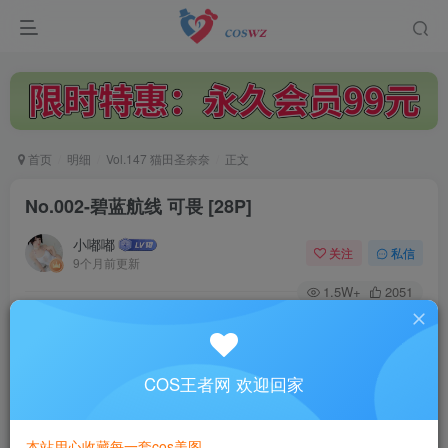
首页
明细
Vol.147 猫田圣奈奈
正文
No.002-碧蓝航线 可畏 [28P]
小嘟嘟
关注
私信
9个月前更新
1.5W+
2051
付费阅读
No.002-碧蓝航线 可畏 [28P]
此内容为付费阅读，请付费后查看
COS王者网 欢迎回家
3
￥
本站用心收藏每一套cos美图