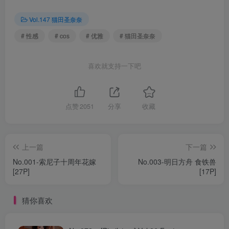
Vol.147 猫田圣奈奈
# 性感
# cos
# 优雅
# 猫田圣奈奈
喜欢就支持一下吧
点赞
2051
分享
收藏
上一篇
下一篇
No.001-索尼子十周年花嫁
No.003-明日方舟 食铁兽
[27P]
[17P]
猜你喜欢