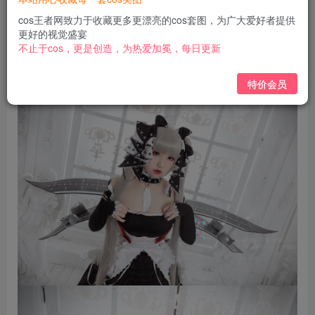
免费
免费
黄金会员
钻石会员
cos王者网致力于收藏更多更漂亮的cos套图，为广大爱好者提供
更好的视觉盛宴
立即购买
不止于cos，更是创造，为热爱加冕，每日更新
您当前未登录！建议登陆后购买，可保存购买订单
特价会员