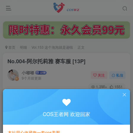
首页
明细
Vol.153 这个泡泡就是逊啦
正文
No.004-阿尔托莉雅 赛车服 [13P]
小嘟嘟
关注
私信
9个月前更新
1.3W+
1551
付费阅读
No.004-阿尔托莉雅 赛车服 [13P]
此内容为付费阅读，请付费后查看
COS王者网 欢迎回家
3
￥
本站用心收藏每一套cos美图