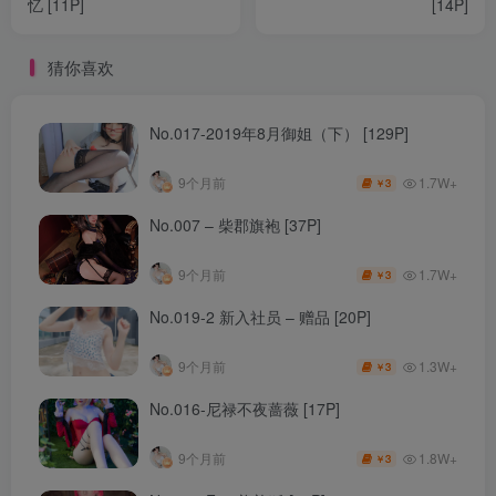
忆 [11P]
[14P]
猜你喜欢
No.017-2019年8月御姐（下） [129P]
1.7W+
9个月前
3
￥
No.007 – 柴郡旗袍 [37P]
1.7W+
9个月前
3
￥
No.019-2 新入社员 – 赠品 [20P]
1.3W+
9个月前
3
￥
No.016-尼禄不夜蔷薇 [17P]
1.8W+
9个月前
3
￥