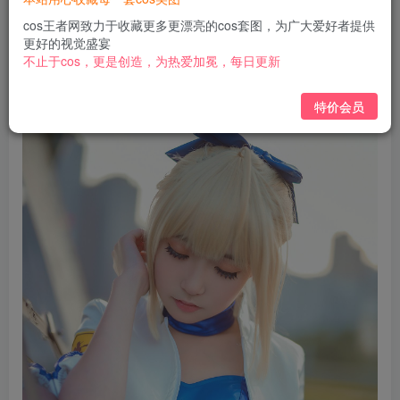
免费
免费
黄金会员
钻石会员
cos王者网致力于收藏更多更漂亮的cos套图，为广大爱好者提供
更好的视觉盛宴
立即购买
不止于cos，更是创造，为热爱加冕，每日更新
您当前未登录！建议登陆后购买，可保存购买订单
特价会员