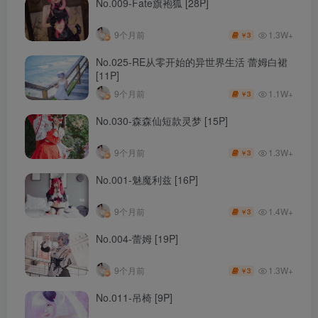
No.009-Fate旗袍狐 [28P]
1.3W+
9个月前
3
￥
No.025-RE从零开始的异世界生活 蕾姆白裙
[11P]
1.1W+
9个月前
3
￥
No.030-森森仙短款灵梦 [15P]
1.3W+
9个月前
3
￥
No.001-魅魔利兹 [16P]
1.4W+
9个月前
3
￥
No.004-蕾姆 [19P]
1.3W+
9个月前
3
￥
No.011-吊椅 [9P]