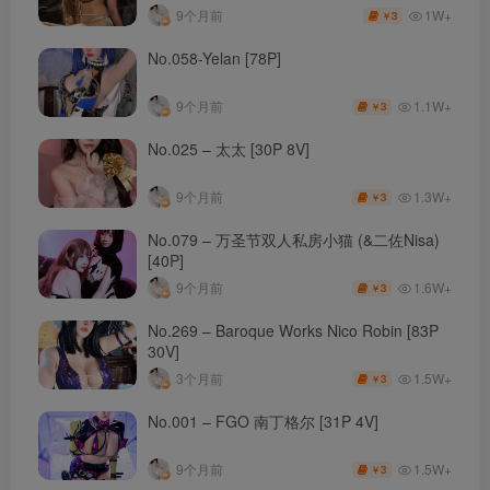
1W+
9个月前
3
￥
No.058-Yelan [78P]
1.1W+
9个月前
3
￥
No.025 – 太太 [30P 8V]
1.3W+
9个月前
3
￥
No.079 – 万圣节双人私房小猫 (&二佐Nisa)
[40P]
1.6W+
9个月前
3
￥
No.269 – Baroque Works Nico Robin [83P
30V]
1.5W+
3个月前
3
￥
No.001 – FGO 南丁格尔 [31P 4V]
1.5W+
9个月前
3
￥