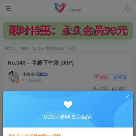
首页
明细
Vol.117 柒柒要乖哦
正文
No.046 – 半糖下午茶 [30P]
小嘟嘟
关注
私信
9个月前更新
1.5W+
2622
付费阅读
No.046 – 半糖下午茶 [30P]
此内容为付费阅读，请付费后查看
COS王者网 欢迎回家
3
￥
本站用心收藏每一套cos美图