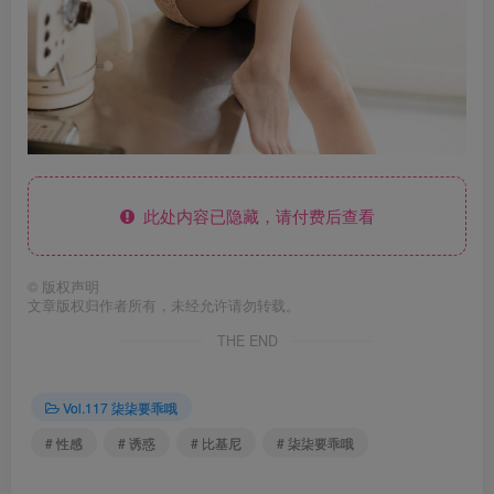
此处内容已隐藏，请付费后查看
©
版权声明
文章版权归作者所有，未经允许请勿转载。
THE END
Vol.117 柒柒要乖哦
# 性感
# 诱惑
# 比基尼
# 柒柒要乖哦