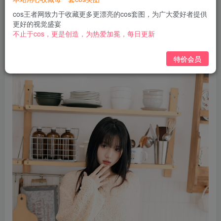
免费
免费
黄金会员
钻石会员
cos王者网致力于收藏更多更漂亮的cos套图，为广大爱好者提供
更好的视觉盛宴
立即购买
不止于cos，更是创造，为热爱加冕，每日更新
您当前未登录！建议登陆后购买，可保存购买订单
特价会员