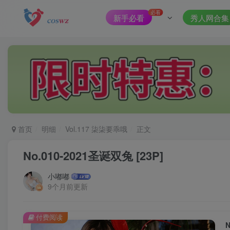
必看
新手必看
秀人网合集
首页
明细
Vol.117 柒柒要乖哦
正文
No.010-2021圣诞双兔 [23P]
小嘟嘟
9个月前更新
付费阅读
N