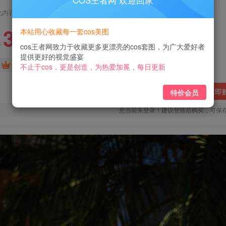
COS王者网 欢迎回家
此内容为付费阅读，请付费后查看
3
本站用心收藏每一套cos美图
￥
cos王者网致力于收藏更多更漂亮的cos套图，为广大爱好者
提供更好的视觉盛宴
免费
免费
黄金会员
钻石会员
不止于cos，更是创造，为热爱加冕，每日更新
立即
特价会员
您当前未登录！建议登陆后购买，可保