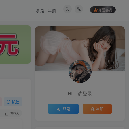
开通会员
登录
注册
HI！请登录
HI！请登录
私信
登录
注册
登录
注册
+
2578