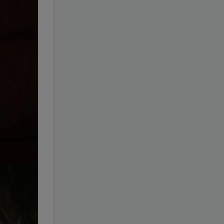
105-一北亦北
[更新至 41 期]
1.4W+
8个月前
29.9
￥