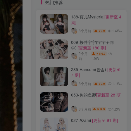
标签云
热门推荐
188-寶儿Mysterial
[更新至 4
龙年活动
龙宫地狱
龙娘图鉴
龙娘
期]
龙姬
龙华妃咲JK
龙华妃咲cos
1.4W+
8个月前
3.9
￥
龙华妃咲
黛尔
黑龙贯通
黑黑麦
黑馆晴奈
黑靡烟旗袍
黑钻兔子
黑金
009-桜井宁宁(宁宁子同
学)
[更新至 180 期]
黑贞德泳装
黑贞兔子
黑见茜香
2个月
119.9
￥
黑见芹香
黑裤妹
前
1.9W+
285-Hansom(한솜)
[更新至
热门推荐
7 期]
1.1W+
8个月前
7.9
￥
188-寶儿Mysterial
[更新至 4
053-你的负卿
[更新至 28 期]
期]
1.4W+
8个月前
3.9
￥
1.2W+
8个月前
19.9
￥
009-桜井宁宁(宁宁子同
027-Azami
[更新至 91 期]
学)
[更新至 180 期]
2个月
119.9
￥