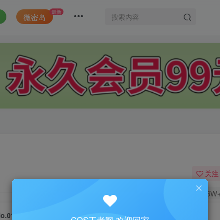
最新
微密岛
关注
1.6W
o.010-2021圣诞双兔 [23P]