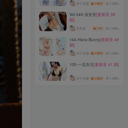
前
1.9W+
1.2W+
8个月前
59.9
￥
285-Hansom(한솜)
[更新至
Vol.349-浅安安
[更新至 39
7 期]
期]
1.1W+
8个月前
7.9
￥
1.4W+
8天前
31
￥
053-你的负卿
[更新至 28 期]
164-Hana Bunny
[更新至 49
期]
1.2W+
8个月前
19.9
￥
1.4W+
6个月前
39.9
￥
027-Azami
[更新至 91 期]
105-一北亦北
[更新至 41 期]
1.2W+
8个月前
59.9
￥
1.4W+
8个月前
29.9
￥
Vol.349-浅安安
[更新至 39
期]
1.4W+
8天前
31
￥
164-Hana Bunny
[更新至 49
期]
1.4W+
6个月前
39.9
￥