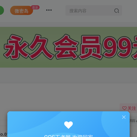
最新
微密岛
关注
1.9W
o.016-黑贞马会 [18P]