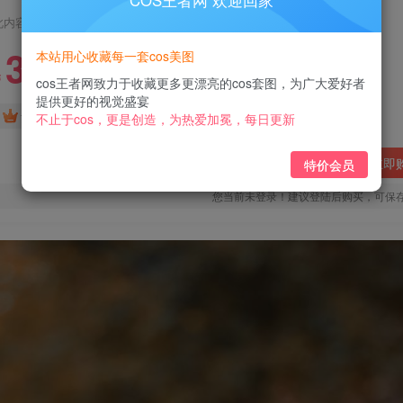
COS王者网 欢迎回家
此内容为付费阅读，请付费后查看
3
本站用心收藏每一套cos美图
￥
cos王者网致力于收藏更多更漂亮的cos套图，为广大爱好者
提供更好的视觉盛宴
免费
免费
黄金会员
钻石会员
不止于cos，更是创造，为热爱加冕，每日更新
立即
特价会员
您当前未登录！建议登陆后购买，可保