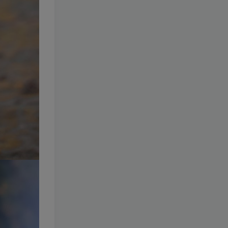
103-奈汐酱nice
[更新至 151
期]
1.8W+
8天前
89.9
￥