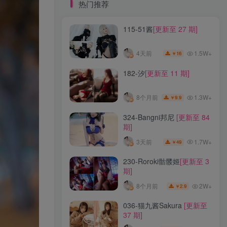
标签云
热门推荐
115-51酱
[更新至 27 期]
龙年活动
龙宫地狱
龙娘图鉴
龙娘
龙姬
龙华妃咲JK
龙华妃咲cos
1.5W+
4天前
16
￥
龙华妃咲
黛尔
黑龙贯通
黑黑麦
黑馆晴奈
黑靡烟旗袍
黑钻兔子
黑金
182-汐
[更新至 11 期]
黑贞德泳装
黑贞兔子
黑见茜香
1.3W+
8个月前
9.9
￥
黑见芹香
黑裤妹
324-Bangni邦尼
[更新至 84
期]
热门推荐
1.7W+
3天前
49
￥
115-51酱
[更新至 27 期]
230-Roroki骷髅姬
[更新至 3
期]
1.5W+
4天前
16
￥
2W+
8个月前
2.9
￥
182-汐
[更新至 11 期]
036-猫九酱Sakura
[更新至
37 期]
1.3W+
8个月前
9.9
￥