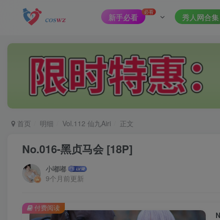
必看
新手必看
秀人网合集
首页
明细
Vol.112 仙九Airi
正文
No.016-黑贞马会 [18P]
小嘟嘟
9个月前更新
付费阅读
N