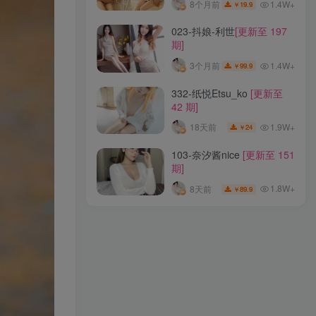
1.4W+
8个月前
19.9
￥
324-Bangni邦尼
[更新至 84
023-抖娘-利世
[更新至 197
期]
期]
1.7W+
3天前
49
￥
1.4W+
3个月前
99.9
￥
230-Roroki骷髅姬
[更新至 3
332-纸悦Etsu_ko
[更新至
期]
42 期]
2W+
8个月前
2.9
￥
1.9W+
18天前
24
￥
036-猫九酱Sakura
[更新至
103-奈汐酱nice
[更新至 151
37 期]
期]
1.4W+
8个月前
19.9
￥
1.8W+
8天前
89.9
￥
023-抖娘-利世
[更新至 197
期]
1.4W+
3个月前
99.9
￥
332-纸悦Etsu_ko
[更新至
42 期]
1.9W+
18天前
24
￥