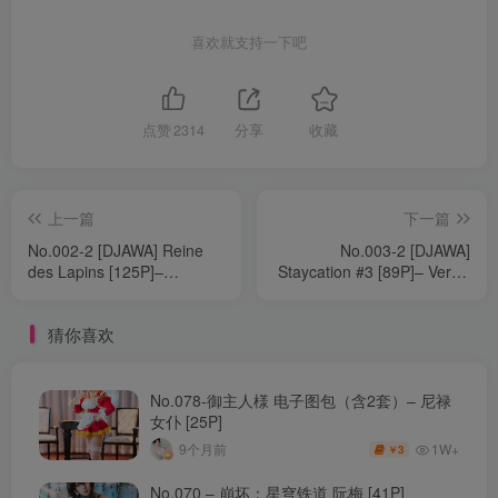
喜欢就支持一下吧
点赞
2314
分享
收藏
上一篇
下一篇
No.002-2 [DJAWA] Reine
No.003-2 [DJAWA]
des Lapins [125P]–
Staycation #3 [89P]– Ver_B
S_version [44P]
[44P]
猜你喜欢
No.078-御主人様 电子图包（含2套）– 尼禄
女仆 [25P]
1W+
9个月前
3
￥
No.070 – 崩坏：星穹铁道 阮梅 [41P]