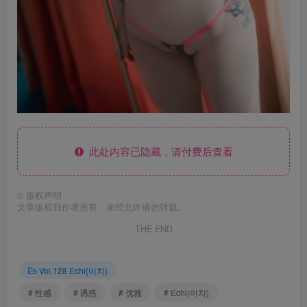
此处内容已隐藏，请付费后查看
©
版权声明
文章版权归作者所有，未经允许请勿转载。
THE END
Vol.128 Echi(이치)
# 性感
# 诱惑
# 优雅
# Echi(이치)