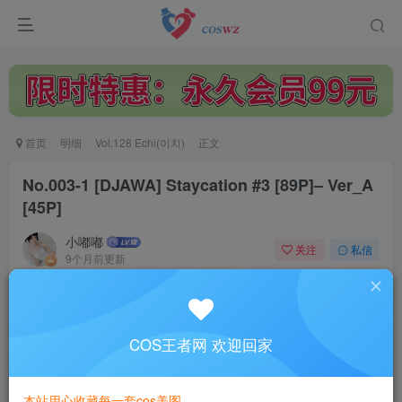
首页
明细
Vol.128 Echi(이치)
正文
No.003-1 [DJAWA] Staycation #3 [89P]– Ver_A
[45P]
小嘟嘟
关注
私信
9个月前更新
1.5W+
2314
付费阅读
No.003-1 [DJAWA] Staycation #3 [89P]– Ver_A [45P]
COS王者网 欢迎回家
此内容为付费阅读，请付费后查看
3
本站用心收藏每一套cos美图