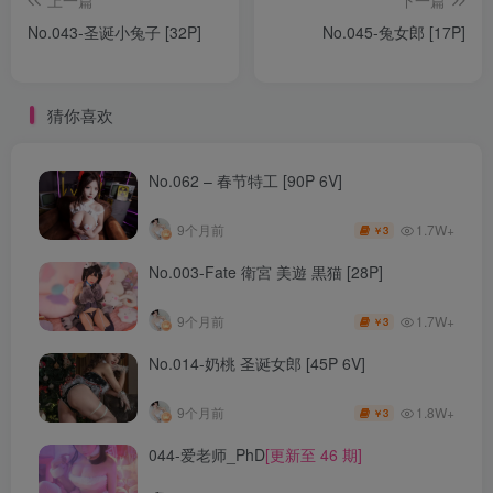
上一篇
下一篇
No.043-圣诞小兔子 [32P]
No.045-兔女郎 [17P]
猜你喜欢
No.062 – 春节特工 [90P 6V]
1.7W+
9个月前
3
￥
No.003-Fate 衛宮 美遊 黒猫 [28P]
1.7W+
9个月前
3
￥
No.014-奶桃 圣诞女郎 [45P 6V]
1.8W+
9个月前
3
￥
044-爱老师_PhD
[更新至 46 期]