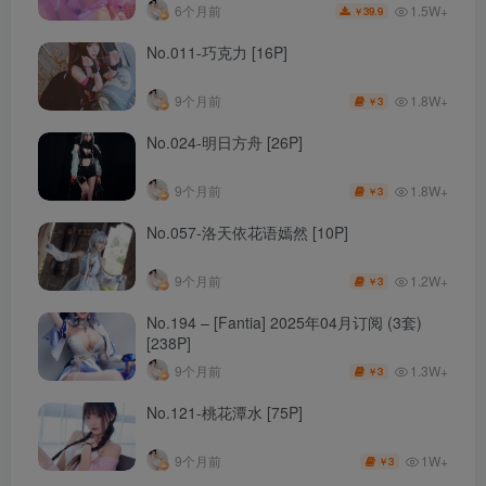
1.5W+
6个月前
39.9
￥
No.011-巧克力 [16P]
1.8W+
9个月前
3
￥
No.024-明日方舟 [26P]
1.8W+
9个月前
3
￥
No.057-洛天依花语嫣然 [10P]
1.2W+
9个月前
3
￥
No.194 – [Fantia] 2025年04月订阅 (3套)
[238P]
1.3W+
9个月前
3
￥
No.121-桃花潭水 [75P]
1W+
9个月前
3
￥