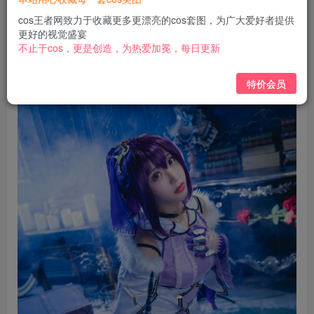
免费
免费
黄金会员
钻石会员
cos王者网致力于收藏更多更漂亮的cos套图，为广大爱好者提供
更好的视觉盛宴
立即购买
不止于cos，更是创造，为热爱加冕，每日更新
您当前未登录！建议登陆后购买，可保存购买订单
特价会员