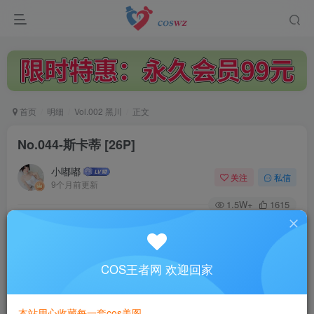
首页
明细
Vol.002 黑川
正文
No.044-斯卡蒂 [26P]
小嘟嘟
关注
私信
9个月前更新
1.5W+
1615
付费阅读
No.044-斯卡蒂 [26P]
此内容为付费阅读，请付费后查看
COS王者网 欢迎回家
3
￥
本站用心收藏每一套cos美图