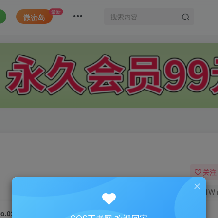
最新
微密岛
关注
1W
o.029-vol.09 宝多六花 [96P]