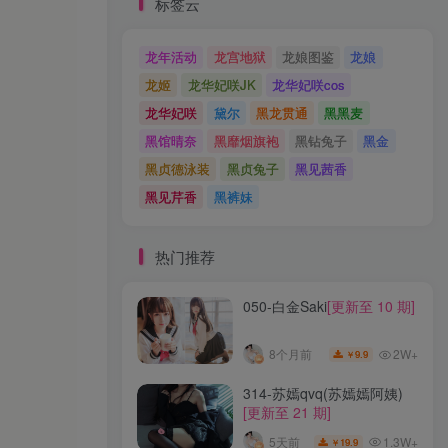
标签云
龙年活动
龙宫地狱
龙娘图鉴
龙娘
龙姬
龙华妃咲JK
龙华妃咲cos
龙华妃咲
黛尔
黑龙贯通
黑黑麦
黑馆晴奈
黑靡烟旗袍
黑钻兔子
黑金
黑贞德泳装
黑贞兔子
黑见茜香
黑见芹香
黑裤妹
热门推荐
050-白金Saki
[更新至 10 期]
2W+
8个月前
9.9
￥
314-苏嫣qvq(苏嫣嫣阿姨)
[更新至 21 期]
1.3W+
5天前
19.9
￥