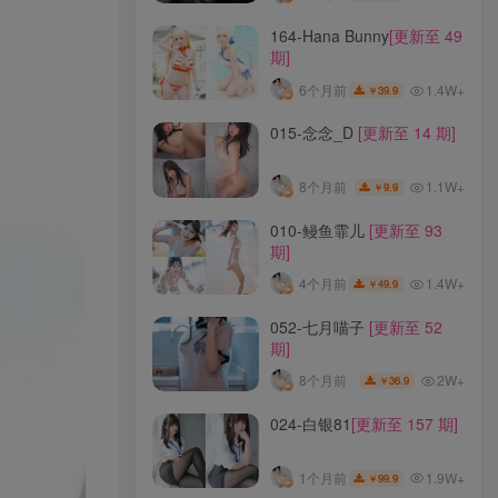
164-Hana Bunny
[更新至 49
期]
1.4W+
6个月前
39.9
￥
015-念念_D
[更新至 14 期]
1.1W+
8个月前
9.9
￥
010-鳗鱼霏儿
[更新至 93
期]
1.4W+
4个月前
49.9
￥
052-七月喵子
[更新至 52
期]
2W+
8个月前
36.9
￥
024-白银81
[更新至 157 期]
1.9W+
1个月前
99.9
￥