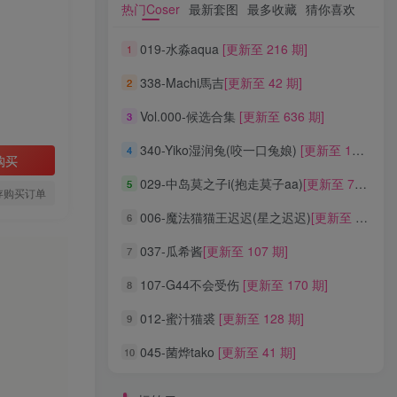
热门Coser
最新套图
最多收藏
猜你喜欢
019-水淼aqua
[更新至 216 期]
1
338-Machi馬吉
[更新至 42 期]
2
Vol.000-候选合集
[更新至 636 期]
3
340-Yiko湿润兔(咬一口兔娘)
[更新至 136 期]
4
购买
029-中岛莫之子i(抱走莫子aa)
[更新至 76 期]
5
存购买订单
006-魔法猫猫王迟迟(星之迟迟)
[更新至 320 期]
6
037-瓜希酱
[更新至 107 期]
7
107-G44不会受伤
[更新至 170 期]
8
012-蜜汁猫裘
[更新至 128 期]
9
045-菌烨tako
[更新至 41 期]
10