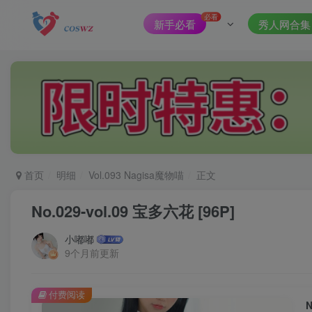
必看
新手必看
秀人网合集
首页
明细
Vol.093 Nagisa魔物喵
正文
No.029-vol.09 宝多六花 [96P]
小嘟嘟
9个月前更新
付费阅读
N