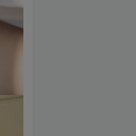
285-Hansom(한솜)
[更新至
7 期]
1.1W+
8个月前
7.9
￥