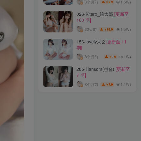
1.5W+
8个月前
9.9
￥
127-Bambi(밤비)
[更新至
026-Kitaro_绮太郎
[更新至
113 期]
100 期]
1.1W+
8个月前
39.9
￥
1.5W+
32天前
89.9
￥
219-Arty亚缇
[更新至 19 期]
156-lovely呆玄
[更新至 11
期]
1.7W+
6个月前
19.9
￥
1W+
8个月前
9.9
￥
247-墨玉-M
[更新至 9 期]
285-Hansom(한솜)
[更新至
7 期]
1.5W+
8个月前
9.9
￥
1.1W+
8个月前
7.9
￥
026-Kitaro_绮太郎
[更新至
100 期]
1.5W+
32天前
89.9
￥
156-lovely呆玄
[更新至 11
期]
1W+
8个月前
9.9
￥