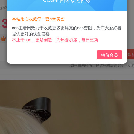
COS王者网 欢迎回家
此内容为付费阅读，请付费后查看
3
本站用心收藏每一套cos美图
￥
cos王者网致力于收藏更多更漂亮的cos套图，为广大爱好者
提供更好的视觉盛宴
免费
免费
黄金会员
钻石会员
不止于cos，更是创造，为热爱加冕，每日更新
立即
特价会员
您当前未登录！建议登陆后购买，可保