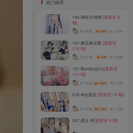
标签云
热门推荐
194-神探火狸狸
[更新至 5
龙年活动
龙宫地狱
龙娘图鉴
龙娘
期]
龙姬
龙华妃咲JK
龙华妃咲cos
1.6W+
8个月前
6.9
￥
龙华妃咲
黛尔
黑龙贯通
黑黑麦
黑馆晴奈
黑靡烟旗袍
黑钻兔子
黑金
101-麻花麻花酱
[更新至
118 期]
黑贞德泳装
黑贞兔子
黑见茜香
1.8W+
1个月前
89
￥
黑见芹香
黑裤妹
127-Bambi(밤비)
[更新至
113 期]
热门推荐
1.1W+
8个月前
39.9
￥
194-神探火狸狸
[更新至 5
219-Arty亚缇
[更新至 19 期]
期]
1.6W+
8个月前
6.9
￥
1.7W+
6个月前
19.9
￥
101-麻花麻花酱
[更新至
247-墨玉-M
[更新至 9 期]
118 期]
1.8W+
1个月前
89
￥