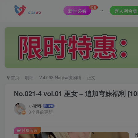
必看
新手必看
秀人网合集
首页
明细
Vol.093 Nagisa魔物喵
正文
No.021-4 vol.01 巫女 – 追加穹妹福利 [10
小嘟嘟
9个月前更新
付费阅读
N