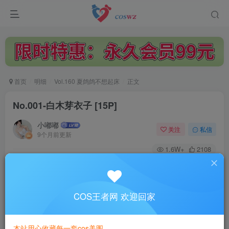
首页
明细
Vol.160 夏鸽鸽不想起床
正文
No.001-白木芽衣子 [15P]
小嘟嘟
关注
私信
9个月前更新
1.6W+
2108
付费阅读
No.001-白木芽衣子 [15P]
此内容为付费阅读，请付费后查看
COS王者网 欢迎回家
3
￥
本站用心收藏每一套cos美图