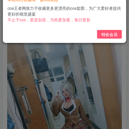
免费
免费
黄金会员
钻石会员
cos王者网致力于收藏更多更漂亮的cos套图，为广大爱好者提供
更好的视觉盛宴
立即购买
不止于cos，更是创造，为热爱加冕，每日更新
您当前未登录！建议登陆后购买，可保存购买订单
特价会员