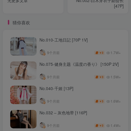
无更多文章
No.002-白木芽衣子副会长
[47P]
猜你喜欢
No.010-工地日記 [70P 1V]
1.7W+
9个月前
3
￥
No.075-健身主题《温度の香り》 [150P 2V]
1.5W+
9个月前
3
￥
No.040-千姬 [13P]
1.6W+
9个月前
3
￥
No.032 – 灰色地带 [116P]
1.4W+
9个月前
3
￥