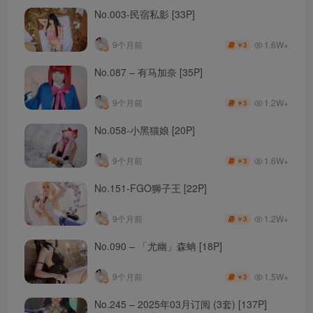
No.003-民宿私影 [33P]
1.6W+
9个月前
3
￥
No.087 – 有马加奈 [35P]
1.2W+
9个月前
3
￥
No.058-小黑猫娘 [20P]
1.6W+
9个月前
3
￥
No.151-FGO狮子王 [22P]
1.2W+
9个月前
3
￥
No.090 – 「尤幽」森蚺 [18P]
1.5W+
9个月前
3
￥
No.245 – 2025年03月订阅 (3套) [137P]