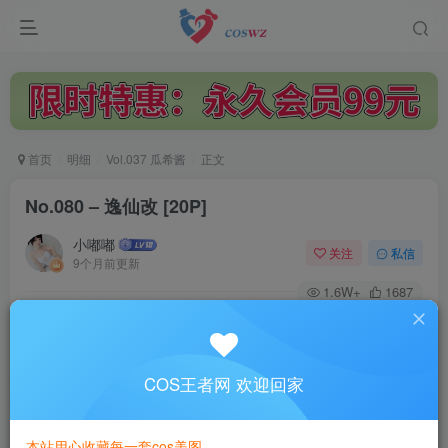
首页
明细
Vol.037 瓜希酱
正文
No.080 – 逸仙改 [20P]
小嘟嘟
关注
私信
9个月前更新
1.6W+
1687
付费阅读
No.080 – 逸仙改 [20P]
此内容为付费阅读，请付费后查看
COS王者网 欢迎回家
3
￥
本站用心收藏每一套cos美图