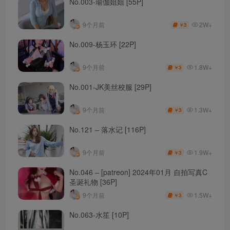
No.003-瑜伽姐姐 [55P]
2W+
9个月前
3
￥
No.009-杨玉环 [22P]
1.8W+
9个月前
3
￥
No.001-JK美丝校服 [29P]
1.3W+
9个月前
3
￥
No.121 – 落水记 [116P]
1.9W+
9个月前
3
￥
No.046 – [patreon] 2024年01月 自拍写真C
圣诞礼物 [36P]
1.5W+
9个月前
3
￥
No.063-水笙 [10P]