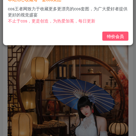
免费
免费
黄金会员
钻石会员
cos王者网致力于收藏更多更漂亮的cos套图，为广大爱好者提供
更好的视觉盛宴
立即购买
不止于cos，更是创造，为热爱加冕，每日更新
您当前未登录！建议登陆后购买，可保存购买订单
特价会员