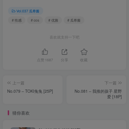
Vol.037 瓜希酱
# 性感
# cos
# 优雅
# 瓜希酱
喜欢就支持一下吧
点赞
1687
分享
收藏
上一篇
下一篇
No.079 – TOKI兔兔 [25P]
No.081 – 我推的孩子 星野
爱 [18P]
猜你喜欢