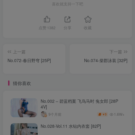
喜欢就支持一下吧
点赞
1382
分享
收藏
上一篇
下一篇
No.072-春日野穹 [25P]
No.074-柴郡泳装 [32P]
猜你喜欢
No.002 – 碧蓝档案 飞鸟马时 兔女郎 [28P
4V]
1.6W+
9个月前
3
￥
No.028-Vol.11 水钻内衣套 [82P]