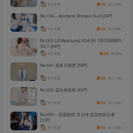
1.6W+
9个月前
3
￥
No.134 – Azurlane Shinano N+U [24P]
1.8W+
1个月前
3
￥
No.002-[JOApictures] JOA 20. DECEMBER
Vol.1 [54P]
2W+
9个月前
3
￥
No.041-喜多川海梦 [55P]
1.1W+
9个月前
3
￥
No.022-蓝白条纹袜 [42P]
1.4W+
9个月前
3
￥
No.050 – 碧蓝航线 甘古特·坚定的执行者
[12P]
1.8W+
8个月前
3
￥