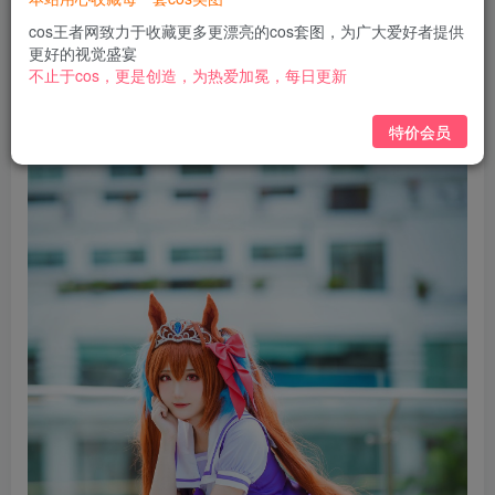
免费
免费
黄金会员
钻石会员
cos王者网致力于收藏更多更漂亮的cos套图，为广大爱好者提供
更好的视觉盛宴
立即购买
不止于cos，更是创造，为热爱加冕，每日更新
您当前未登录！建议登陆后购买，可保存购买订单
特价会员