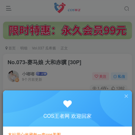
首页
明细
Vol.037 瓜希酱
正文
No.073-赛马娘 大和赤骥 [30P]
小嘟嘟
关注
私信
9个月前更新
1.4W+
1382
付费阅读
No.073-赛马娘 大和赤骥 [30P]
此内容为付费阅读，请付费后查看
COS王者网 欢迎回家
3
￥
本站用心收藏每一套cos美图