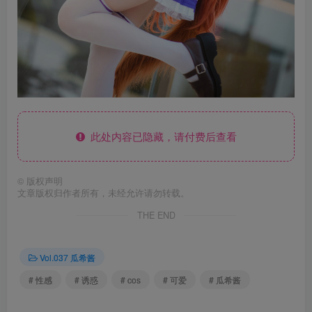
此处内容已隐藏，请付费后查看
©
版权声明
文章版权归作者所有，未经允许请勿转载。
THE END
Vol.037 瓜希酱
# 性感
# 诱惑
# cos
# 可爱
# 瓜希酱