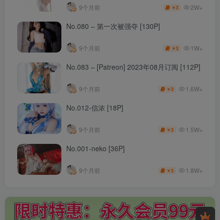
2W+
9个月前
3
￥
No.080 – 第一次被强夺 [130P]
1W+
9个月前
3
￥
No.083 – [Patreon] 2023年08月订阅 [112P]
1.6W+
9个月前
3
￥
No.012-信浓 [18P]
1.5W+
9个月前
3
￥
No.001-neko [36P]
1.8W+
9个月前
3
￥