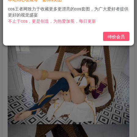
免费
免费
黄金会员
钻石会员
cos王者网致力于收藏更多更漂亮的cos套图，为广大爱好者提供
更好的视觉盛宴
立即购买
不止于cos，更是创造，为热爱加冕，每日更新
您当前未登录！建议登陆后购买，可保存购买订单
特价会员