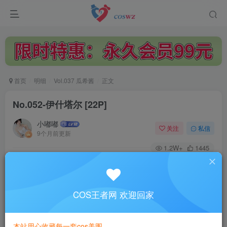
首页
明细
Vol.037 瓜希酱
正文
No.052-伊什塔尔 [22P]
小嘟嘟
关注
私信
9个月前更新
1.2W+
1445
付费阅读
No.052-伊什塔尔 [22P]
此内容为付费阅读，请付费后查看
COS王者网 欢迎回家
3
￥
本站用心收藏每一套cos美图