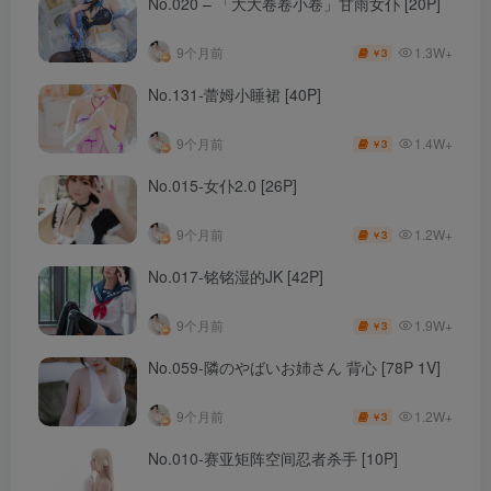
No.020 – 「大大卷卷小卷」甘雨女仆 [20P]
1.3W+
9个月前
3
￥
No.131-蕾姆小睡裙 [40P]
1.4W+
9个月前
3
￥
No.015-女仆2.0 [26P]
1.2W+
9个月前
3
￥
No.017-铭铭湿的JK [42P]
1.9W+
9个月前
3
￥
No.059-隣のやばいお姉さん 背心 [78P 1V]
1.2W+
9个月前
3
￥
No.010-赛亚矩阵空间忍者杀手 [10P]