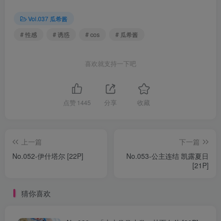
Vol.037 瓜希酱
# 性感
# 诱惑
# cos
# 瓜希酱
喜欢就支持一下吧
点赞
1445
分享
收藏
上一篇
下一篇
No.052-伊什塔尔 [22P]
No.053-公主连结 凯露夏日
[21P]
猜你喜欢