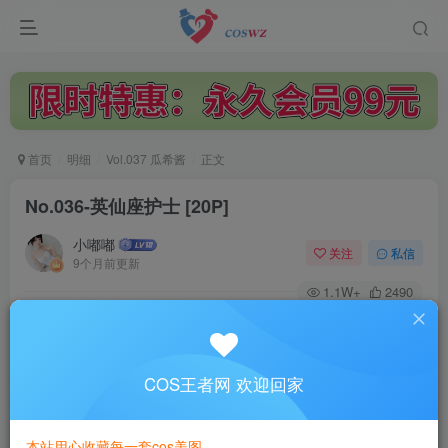
首页
明细
Vol.037 瓜希酱
正文
No.036-英仙座护士 [20P]
小嘟嘟
关注
私信
9个月前更新
1.1W+
2490
付费阅读
No.036-英仙座护士 [20P]
此内容为付费阅读，请付费后查看
COS王者网 欢迎回家
3
￥
本站用心收藏每一套cos美图