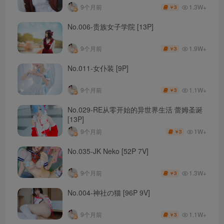
1.3W+
9个月前
3
￥
No.006-贵族女子学院 [13P]
1.9W+
9个月前
3
￥
No.011-女仆装 [9P]
1.1W+
9个月前
3
￥
No.029-RE从零开始的异世界生活 蕾姆圣诞
[13P]
1W+
9个月前
3
￥
No.035-JK Neko [52P 7V]
1.3W+
9个月前
3
￥
No.004-神社の猫 [96P 9V]
1.1W+
9个月前
3
￥