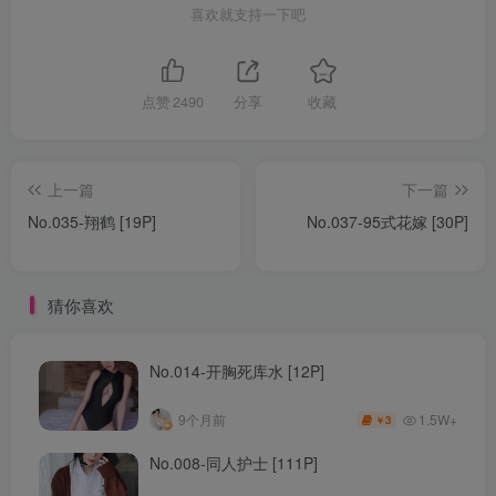
喜欢就支持一下吧
点赞
2490
分享
收藏
上一篇
下一篇
No.035-翔鹤 [19P]
No.037-95式花嫁 [30P]
猜你喜欢
No.014-开胸死库水 [12P]
1.5W+
9个月前
3
￥
No.008-同人护士 [111P]