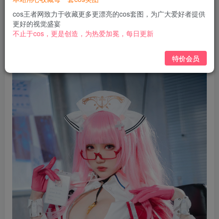
免费
免费
黄金会员
钻石会员
cos王者网致力于收藏更多更漂亮的cos套图，为广大爱好者提供
更好的视觉盛宴
立即购买
不止于cos，更是创造，为热爱加冕，每日更新
您当前未登录！建议登陆后购买，可保存购买订单
特价会员