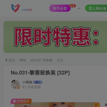
必看
新手必看
秀人网合集
首页
明细
Vol.037 瓜希酱
正文
No.031-黎塞留换装 [32P]
小嘟嘟
9个月前更新
付费阅读