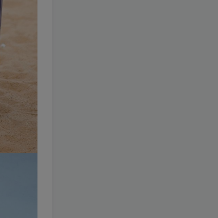
184-迷之呆梨
[更新至 77
期]
1.1W+
1个月前
59.9
￥