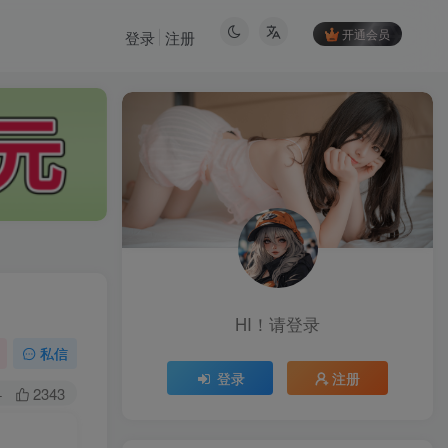
开通会员
登录
注册
HI！请登录
HI！请登录
私信
登录
注册
登录
注册
+
2343