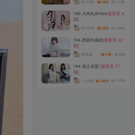
1.1W+
8个月前
9.9
￥
049-BANBANKO半半子
[更
166-大肉丸Amiee
[更新至 6
新至 98 期]
期]
1.8W+
19天前
69
￥
1.6W+
8个月前
6.9
￥
126-Aram(아람)
[更新至 15
104-西园寺南歌
[更新至 42
期]
期]
1.4W+
8个月前
19.9
￥
2W+
34天前
26
￥
255-安食Ajiki
[更新至 13 期]
184-迷之呆梨
[更新至 77
期]
1.1W+
8个月前
9.9
￥
1.1W+
1个月前
59.9
￥
166-大肉丸Amiee
[更新至 6
期]
1.6W+
8个月前
6.9
￥
104-西园寺南歌
[更新至 42
期]
2W+
34天前
26
￥