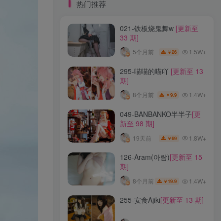
标签云
热门推荐
021-铁板烧鬼舞w
[更新至
龙年活动
龙宫地狱
龙娘图鉴
龙娘
33 期]
龙姬
龙华妃咲JK
龙华妃咲cos
1.5W+
5个月前
26
￥
龙华妃咲
黛尔
黑龙贯通
黑黑麦
黑馆晴奈
黑靡烟旗袍
黑钻兔子
黑金
295-喵喵的喵吖
[更新至 13
期]
黑贞德泳装
黑贞兔子
黑见茜香
1.4W+
8个月前
9.9
￥
黑见芹香
黑裤妹
049-BANBANKO半半子
[更
新至 98 期]
热门推荐
1.8W+
19天前
69
￥
021-铁板烧鬼舞w
[更新至
126-Aram(아람)
[更新至 15
33 期]
期]
1.5W+
5个月前
26
￥
1.4W+
8个月前
19.9
￥
295-喵喵的喵吖
[更新至 13
255-安食Ajiki
[更新至 13 期]
期]
1.4W+
8个月前
9.9
￥