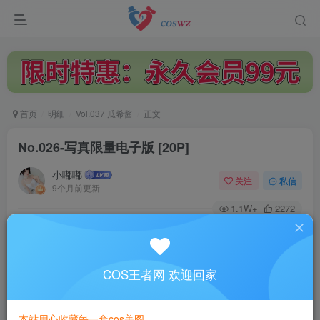
首页
明细
Vol.037 瓜希酱
正文
No.026-写真限量电子版 [20P]
小嘟嘟
关注
私信
9个月前更新
1.1W+
2272
付费阅读
No.026-写真限量电子版 [20P]
此内容为付费阅读，请付费后查看
COS王者网 欢迎回家
3
￥
本站用心收藏每一套cos美图