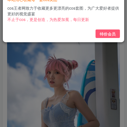
免费
免费
黄金会员
钻石会员
cos王者网致力于收藏更多更漂亮的cos套图，为广大爱好者提供
更好的视觉盛宴
立即购买
不止于cos，更是创造，为热爱加冕，每日更新
您当前未登录！建议登陆后购买，可保存购买订单
特价会员