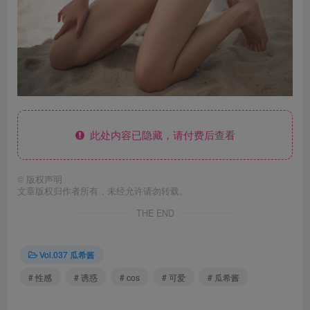
此处内容已隐藏，请付费后查看
©
版权声明
文章版权归作者所有，未经允许请勿转载。
THE END
Vol.037 瓜希酱
# 性感
# 诱惑
# cos
# 可爱
# 瓜希酱