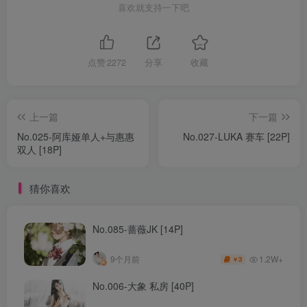
喜欢就支持一下吧
点赞
2272
分享
收藏
上一篇
下一篇
No.025-阿库娅单人+与惠惠
No.027-LUKA 赛车 [22P]
双人 [18P]
猜你喜欢
No.085-蔷薇JK [14P]
1.2W+
9个月前
3
￥
No.006-大象 私房 [40P]