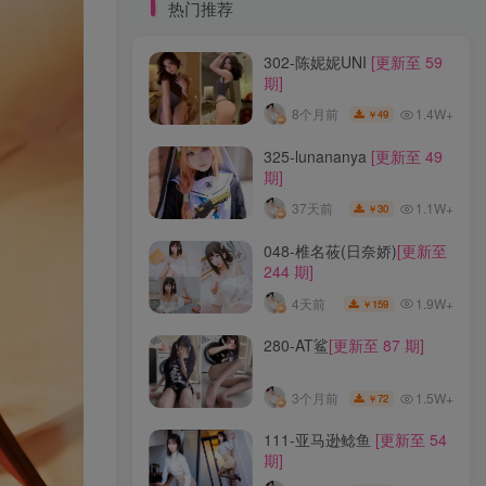
标签云
热门推荐
302-陈妮妮UNI
[更新至 59
龙年活动
龙宫地狱
龙娘图鉴
龙娘
期]
龙姬
龙华妃咲JK
龙华妃咲cos
1.4W+
8个月前
49
￥
龙华妃咲
黛尔
黑龙贯通
黑黑麦
黑馆晴奈
黑靡烟旗袍
黑钻兔子
黑金
325-lunananya
[更新至 49
期]
黑贞德泳装
黑贞兔子
黑见茜香
1.1W+
37天前
30
￥
黑见芹香
黑裤妹
048-椎名莜(日奈娇)
[更新至
244 期]
热门推荐
1.9W+
4天前
159
￥
302-陈妮妮UNI
[更新至 59
280-AT鲨
[更新至 87 期]
期]
1.4W+
8个月前
49
￥
1.5W+
3个月前
72
￥
325-lunananya
[更新至 49
111-亚马逊鲶鱼
[更新至 54
期]
期]
1.1W+
37天前
30
￥