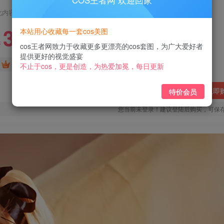
COS王者网 欢迎回家
此内容为付费阅读，请付费后查看
3
本站用心收藏每一套cos美图
￥
cos王者网致力于收藏更多更漂亮的cos套图，为广大爱好者
提供更好的视觉盛宴
免费
免费
黄金会员
钻石会员
不止于cos，更是创造，为热爱加冕，每日更新
立即
特价会员
您当前未登录！建议登陆后购买，可保