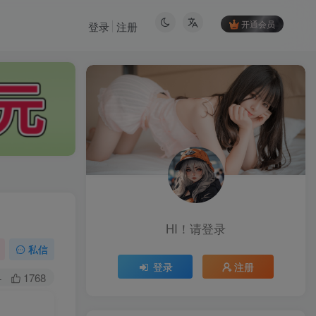
开通会员
登录
注册
HI！请登录
HI！请登录
私信
登录
注册
登录
注册
+
1768