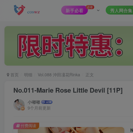
必看
新手必看
秀人网合集
首页
明细
Vol.088 沖田凜花Rinka
正文
No.011-Marie Rose Little Devil [11P]
小嘟嘟
9个月前更新
付费阅读
N