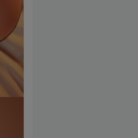
337-双木扶苏
[更新至 15
期]
1.3W+
3个月前
12
￥