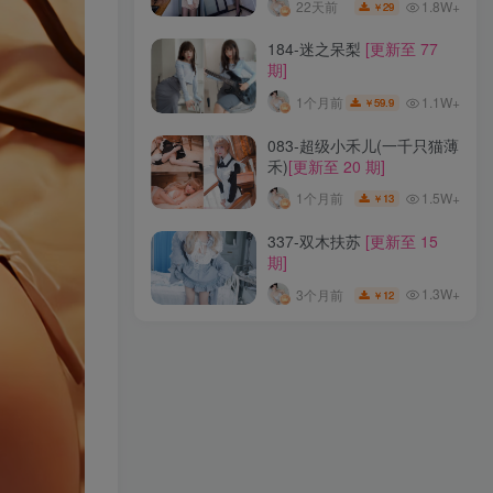
1.8W+
22天前
29
￥
048-椎名莜(日奈娇)
[更新至
184-迷之呆梨
[更新至 77
244 期]
期]
1.9W+
4天前
159
￥
1.1W+
1个月前
59.9
￥
280-AT鲨
[更新至 87 期]
083-超级小禾儿(一千只猫薄
禾)
[更新至 20 期]
1.5W+
3个月前
72
￥
1.5W+
1个月前
13
￥
111-亚马逊鲶鱼
[更新至 54
337-双木扶苏
[更新至 15
期]
期]
1.8W+
22天前
29
￥
1.3W+
3个月前
12
￥
184-迷之呆梨
[更新至 77
期]
1.1W+
1个月前
59.9
￥
083-超级小禾儿(一千只猫薄
禾)
[更新至 20 期]
1.5W+
1个月前
13
￥