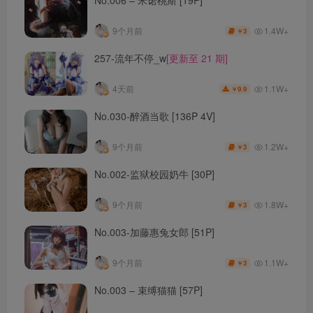
1.4W+
9个月前
3
￥
257-流年不停_w
[更新至 21 期]
1.1W+
4天前
9.9
￥
No.030-醉酒当歌 [136P 4V]
1.2W+
9个月前
3
￥
No.002-监狱校园奶牛 [30P]
1.8W+
9个月前
3
￥
No.003-加藤惠兔女郎 [51P]
1.1W+
9个月前
3
￥
No.003 – 束缚猫猫 [57P]