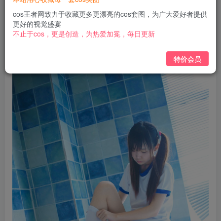
免费
免费
黄金会员
钻石会员
cos王者网致力于收藏更多更漂亮的cos套图，为广大爱好者提供
更好的视觉盛宴
立即购买
不止于cos，更是创造，为热爱加冕，每日更新
您当前未登录！建议登陆后购买，可保存购买订单
特价会员