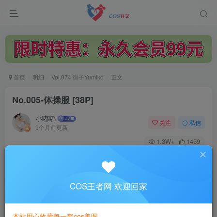
首页
明细
Vol.074 御子Yumiko
正文
No.005-体操服 [38P]
小嘟嘟
关注
私信
9个月前更新
1.3W+
1459
付费阅读
No.005-体操服 [38P]
此内容为付费阅读，请付费后查看
COS王者网 欢迎回家
3
￥
本站用心收藏每一套cos美图