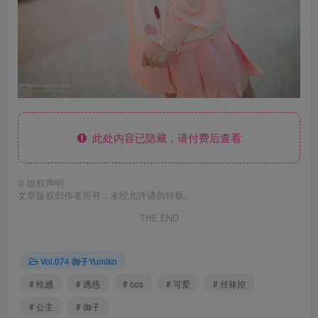
此处内容已隐藏，请付费后查看
©
版权声明
文章版权归作者所有，未经允许请勿转载。
THE END
Vol.074 御子Yumiko
# 性感
# 诱惑
# cos
# 可爱
# 丝袜控
# 公主
# 御子