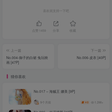
喜欢就支持一下吧
点赞
1459
分享
收藏
上一篇
下一篇
No.004-御子的白裙 兔玩映
No.006-皮衣 [40P]
画 [47P]
猜你喜欢
No.017 – 海贼王 娜美 [9P]
1.3W+
9个月前
3
￥
No.006 – 米诺桃斯 [19P]