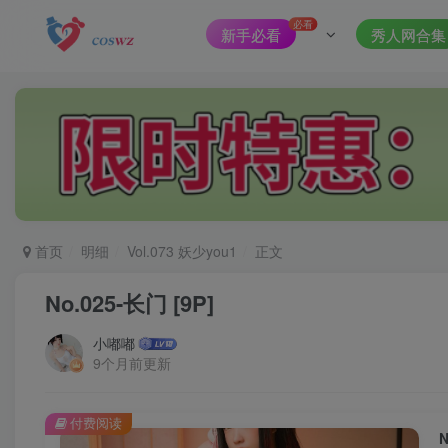
必看
新手必看
秀人网合集
首页
明细
Vol.073 妖少you1
正文
No.025-长门 [9P]
小嘟嘟
9个月前更新
付费阅读
N