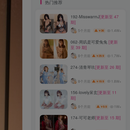
标签云
热门推荐
192-MisswarmJ
[更新至 47
龙年活动
龙宫地狱
龙娘图鉴
龙娘
期]
龙姬
龙华妃咲JK
龙华妃咲cos
1.4W+
5个月前
36
￥
龙华妃咲
黛尔
黑龙贯通
黑黑麦
黑馆晴奈
黑靡烟旗袍
黑钻兔子
黑金
062-周叽是可爱兔兔
[更新
至 39 期]
黑贞德泳装
黑贞兔子
黑见茜香
1.7W+
8个月前
29.9
￥
黑见芹香
黑裤妹
274-清青琴玖
[更新至 26 期]
热门推荐
1.8W+
8个月前
19.9
￥
192-MisswarmJ
[更新至 47
156-lovely呆玄
[更新至 11
期]
期]
1.4W+
5个月前
36
￥
1W+
8个月前
9.9
￥
062-周叽是可爱兔兔
[更新
174-可可老师
[更新至 15 期]
至 39 期]
1.7W+
8个月前
29.9
￥