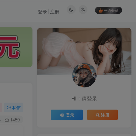
开通会员
登录
注册
HI！请登录
HI！请登录
私信
登录
注册
登录
注册
+
1459