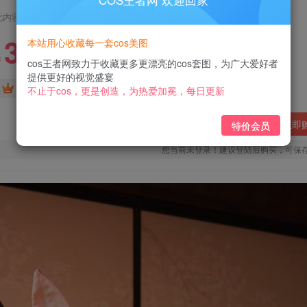
COS王者网 欢迎回家
此内容为付费阅读，请付费后查看
3
本站用心收藏每一套cos美图
￥
cos王者网致力于收藏更多更漂亮的cos套图，为广大爱好者
提供更好的视觉盛宴
免费
免费
黄金会员
钻石会员
不止于cos，更是创造，为热爱加冕，每日更新
立即
特价会员
您当前未登录！建议登陆后购买，可保