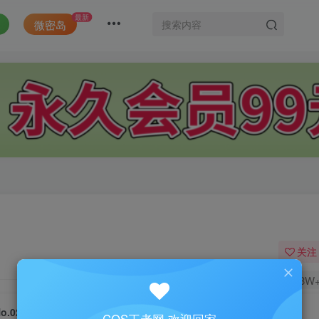
最新
微密岛
关注
1.8W
o.025-长门 [9P]