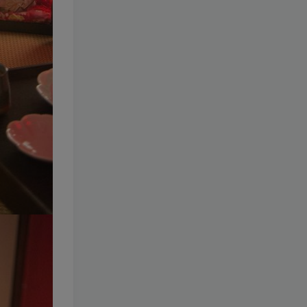
Vol.348-下饭樱桃子
[更新至
11 期]
1.9W+
36天前
9
￥