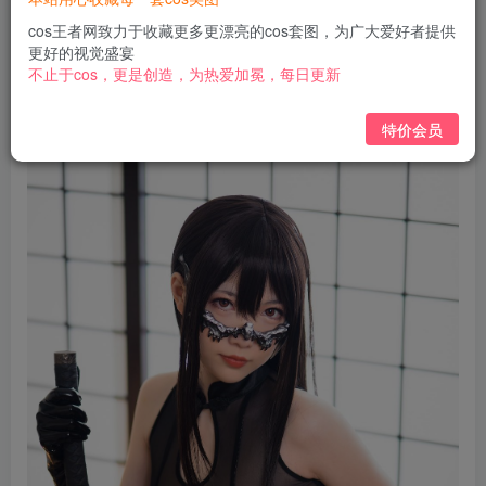
免费
免费
黄金会员
钻石会员
cos王者网致力于收藏更多更漂亮的cos套图，为广大爱好者提供
更好的视觉盛宴
立即购买
不止于cos，更是创造，为热爱加冕，每日更新
您当前未登录！建议登陆后购买，可保存购买订单
特价会员