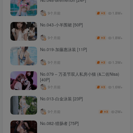
1.8W+
9个月前
3
￥
No.043-小羊围裙 [50P]
1.8W+
9个月前
3
￥
No.019-加藤惠泳装 [11P]
1.3W+
9个月前
3
￥
No.079 – 万圣节双人私房小猫 (&二佐Nisa)
[40P]
1.6W+
9个月前
3
￥
No.013-白金泳装 [23P]
2W+
9个月前
3
￥
No.082-猎肠者 [75P]