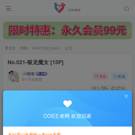
首页
明细
Vol.073 妖少you1
正文
No.021-银龙魔女 [15P]
小嘟嘟
关注
私信
9个月前更新
1.7W+
2714
付费阅读
No.021-银龙魔女 [15P]
此内容为付费阅读，请付费后查看
COS王者网 欢迎回家
3
￥
本站用心收藏每一套cos美图