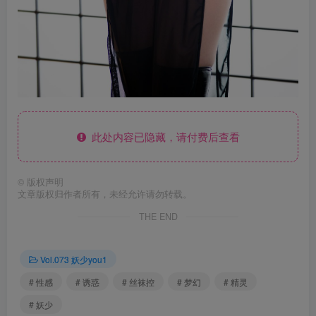
此处内容已隐藏，请付费后查看
©
版权声明
文章版权归作者所有，未经允许请勿转载。
THE END
Vol.073 妖少you1
# 性感
# 诱惑
# 丝袜控
# 梦幻
# 精灵
# 妖少