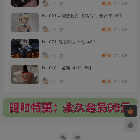
1.5W+
9个月前
3
￥
No.021 – 碧蓝档案 飞鸟马时 兔女郎 [42P]
1.2W+
9个月前
3
￥
No.071-篝之雾枝JK包 [49P]
1.9W+
9个月前
3
￥
No.012 – 圣诞 [41P 15V]
1.6W+
9个月前
3
￥