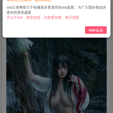
免费
免费
黄金会员
钻石会员
cos王者网致力于收藏更多更漂亮的cos套图，为广大爱好者提供
更好的视觉盛宴
立即购买
不止于cos，更是创造，为热爱加冕，每日更新
您当前未登录！建议登陆后购买，可保存购买订单
特价会员