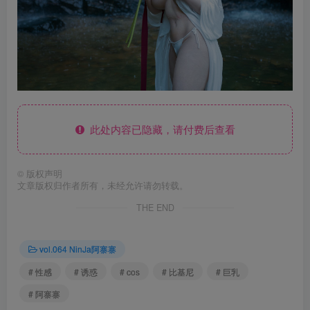
此处内容已隐藏，请付费后查看
©
版权声明
文章版权归作者所有，未经允许请勿转载。
THE END
vol.064 NinJa阿寨寨
# 性感
# 诱惑
# cos
# 比基尼
# 巨乳
# 阿寨寨