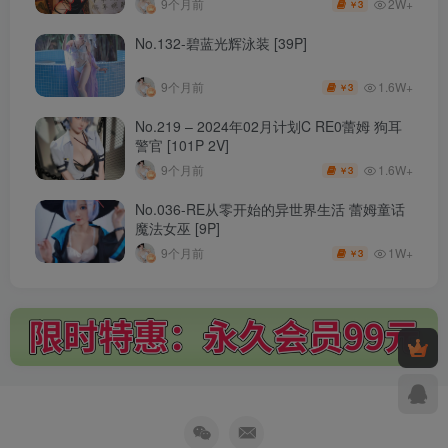
2W+
9个月前
3
￥
No.132-碧蓝光辉泳装 [39P]
1.6W+
9个月前
3
￥
No.219 – 2024年02月计划C RE0蕾姆 狗耳
警官 [101P 2V]
1.6W+
9个月前
3
￥
No.036-RE从零开始的异世界生活 蕾姆童话
魔法女巫 [9P]
1W+
9个月前
3
￥