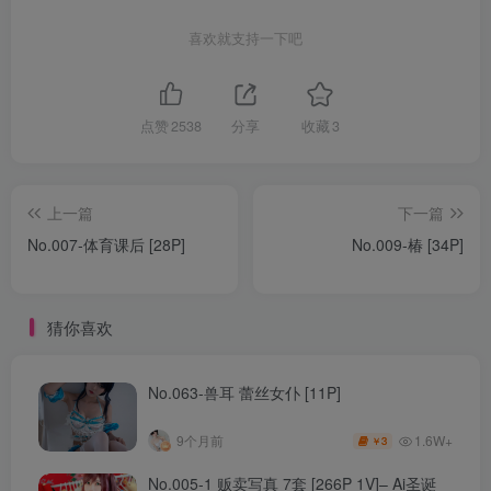
喜欢就支持一下吧
点赞
2538
分享
收藏
3
上一篇
下一篇
No.007-体育课后 [28P]
No.009-椿 [34P]
猜你喜欢
No.063-兽耳 蕾丝女仆 [11P]
1.6W+
9个月前
3
￥
No.005-1 贩卖写真 7套 [266P 1V]– Ai圣诞