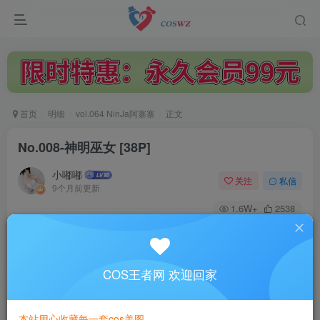
首页
明细
vol.064 NinJa阿寨寨
正文
No.008-神明巫女 [38P]
小嘟嘟
关注
私信
9个月前更新
1.6W+
2538
付费阅读
No.008-神明巫女 [38P]
此内容为付费阅读，请付费后查看
COS王者网 欢迎回家
3
￥
本站用心收藏每一套cos美图