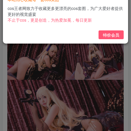
免费
免费
黄金会员
钻石会员
cos王者网致力于收藏更多更漂亮的cos套图，为广大爱好者提供
更好的视觉盛宴
立即购买
不止于cos，更是创造，为热爱加冕，每日更新
您当前未登录！建议登陆后购买，可保存购买订单
特价会员