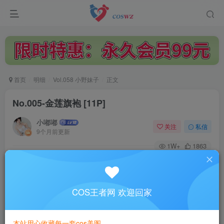
首页
明细
Vol.058 小野妹子
正文
No.005-金莲旗袍 [11P]
小嘟嘟
关注
私信
9个月前更新
1W+
1863
付费阅读
No.005-金莲旗袍 [11P]
此内容为付费阅读，请付费后查看
COS王者网 欢迎回家
3
￥
本站用心收藏每一套cos美图