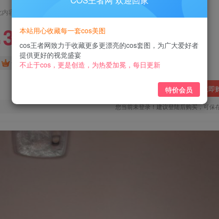
COS王者网 欢迎回家
此内容为付费阅读，请付费后查看
3
本站用心收藏每一套cos美图
￥
cos王者网致力于收藏更多更漂亮的cos套图，为广大爱好者
提供更好的视觉盛宴
免费
免费
黄金会员
钻石会员
不止于cos，更是创造，为热爱加冕，每日更新
立即
特价会员
您当前未登录！建议登陆后购买，可保