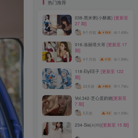
标签云
热门推荐
038-黑米粥(小酥酱)
[更新至
龙年活动
龙宫地狱
龙娘图鉴
龙娘
27 期]
龙姬
龙华妃咲JK
龙华妃咲cos
1.4W+
8个月前
19.9
￥
龙华妃咲
黛尔
黑龙贯通
黑黑麦
黑馆晴奈
黑靡烟旗袍
黑钻兔子
黑金
016-洛丽塔大哥
[更新至 17
期]
黑贞德泳装
黑贞兔子
黑见茜香
1.9W+
4个月前
13
￥
黑见芹香
黑裤妹
118-ElyEE子
[更新至 122
期]
热门推荐
1.7W+
33天前
89.9
￥
038-黑米粥(小酥酱)
[更新至
Vol.342-芝心蛋奶烧
[更新至
27 期]
7 期]
1.4W+
8个月前
19.9
￥
1.5W+
5天前
5
￥
016-洛丽塔大哥
[更新至 17
234-Sia(시아)
[更新至 15 期]
期]
1.9W+
4个月前
13
￥