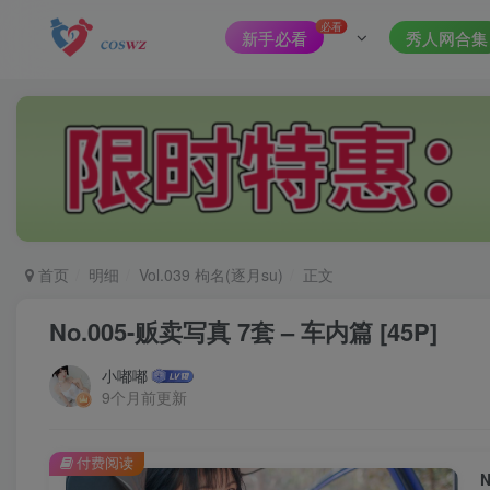
必看
新手必看
秀人网合集
首页
明细
Vol.039 枸名(逐月su)
正文
No.005-贩卖写真 7套 – 车内篇 [45P]
小嘟嘟
9个月前更新
付费阅读