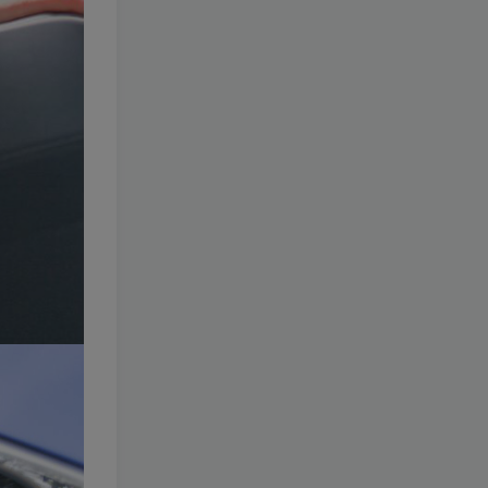
218-闪月半
[更新至 12 期]
1.4W+
8个月前
9.9
￥