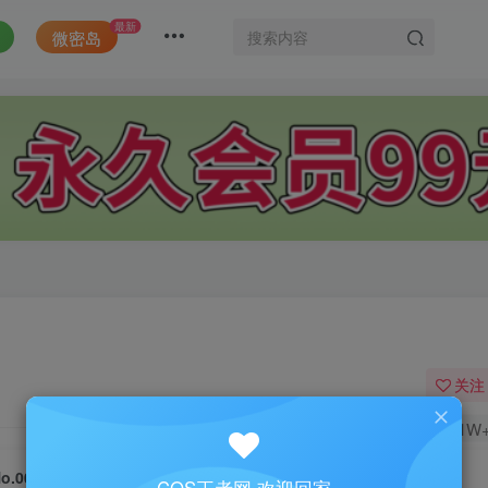
最新
微密岛
关注
1.1W
No.005-贩卖写真 7套 – 车内篇 [45P]