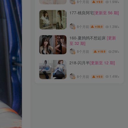
1.9W+
8个月前
9.9
￥
118-ElyEE子
[更新至 122
177-桃良阿宅
[更新至 56 期]
期]
1.7W+
33天前
89.9
￥
1.3W+
8个月前
59.9
￥
Vol.342-芝心蛋奶烧
[更新至
160-夏鸽鸽不想起床
[更新
7 期]
至 32 期]
1.5W+
5天前
5
￥
2W+
8个月前
19.9
￥
234-Sia(시아)
[更新至 15 期]
218-闪月半
[更新至 12 期]
1.9W+
8个月前
9.9
￥
1.4W+
8个月前
9.9
￥
177-桃良阿宅
[更新至 56 期]
1.3W+
8个月前
59.9
￥
160-夏鸽鸽不想起床
[更新
至 32 期]
2W+
8个月前
19.9
￥