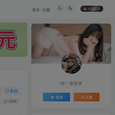
开通会员
登录
注册
HI！请登录
HI！请登录
私信
登录
注册
登录
注册
+
2688