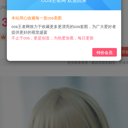
COS王者网 欢迎回家
此内容为付费阅读，请付费后查看
3
本站用心收藏每一套cos美图
￥
cos王者网致力于收藏更多更漂亮的cos套图，为广大爱好者
提供更好的视觉盛宴
免费
免费
黄金会员
钻石会员
不止于cos，更是创造，为热爱加冕，每日更新
立即
特价会员
您当前未登录！建议登陆后购买，可保