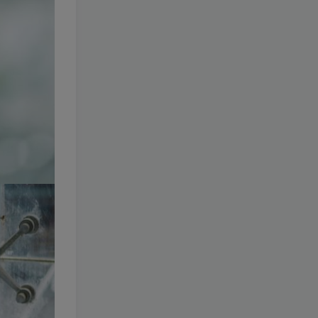
112-仙九Airi
[更新至 26 期]
1.4W+
8个月前
8.8
￥