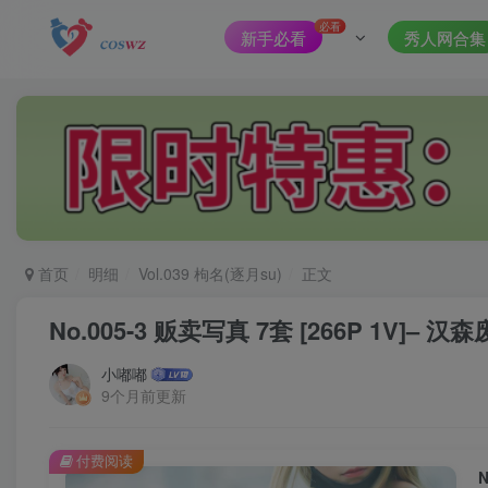
必看
新手必看
秀人网合集
首页
明细
Vol.039 枸名(逐月su)
正文
No.005-3 贩卖写真 7套 [266P 1V]– 汉森废
小嘟嘟
9个月前更新
付费阅读
N