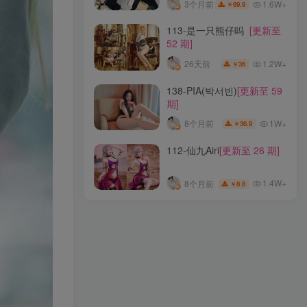
1.6W+
3个月前
69.9
￥
253-Tina很妖孽呀
[更新至
113-是一只熊仔吗
[更新至
50 期]
52 期]
1.6W+
24天前
39.9
￥
1.2W+
26天前
36
￥
Vol.346-香草奶喵(筱田
138-PIA(박서빈)
[更新至 59
甜)
[更新至 21 期]
期]
1.5W+
35天前
19
￥
1W+
8个月前
36.9
￥
070-是依酱呀
[更新至 89
112-仙九Airi
[更新至 26 期]
期]
1.6W+
3个月前
69.9
￥
1.4W+
8个月前
8.8
￥
113-是一只熊仔吗
[更新至
52 期]
1.2W+
26天前
36
￥
138-PIA(박서빈)
[更新至 59
期]
1W+
8个月前
36.9
￥