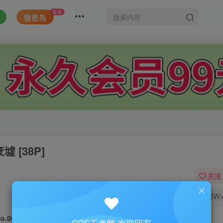
最新
微密岛
墟 [38P]
关注
1.8W
o.005-3 贩卖写真 7套 [266P 1V]– 汉森废墟 [38P]