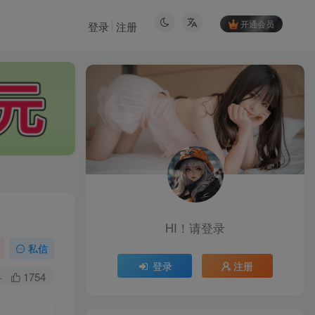
开通会员
登录
注册
HI！请登录
HI！请登录
私信
登录
注册
登录
注册
+
1754