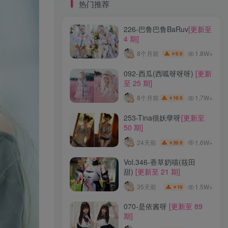
标签云
热门推荐
226-巴鲁巴鲁BaRuv
[更新至
龙年活动
龙宫地狱
龙娘图鉴
龙娘
4 期]
龙姬
龙华妃咲JK
龙华妃咲cos
1.8W+
8个月前
6.9
￥
龙华妃咲
黛尔
黑龙贯通
黑黑麦
黑馆晴奈
黑靡烟旗袍
黑钻兔子
黑金
092-西瓜(西呱呀呀呀)
[更新
至 25 期]
黑贞德泳装
黑贞兔子
黑见茜香
1.7W+
8个月前
19.9
￥
黑见芹香
黑裤妹
253-Tina很妖孽呀
[更新至
50 期]
热门推荐
1.6W+
24天前
39.9
￥
226-巴鲁巴鲁BaRuv
[更新至
Vol.346-香草奶喵(筱田
4 期]
甜)
[更新至 21 期]
1.8W+
8个月前
6.9
￥
1.5W+
35天前
19
￥
092-西瓜(西呱呀呀呀)
[更新
070-是依酱呀
[更新至 89
至 25 期]
期]
1.7W+
8个月前
19.9
￥