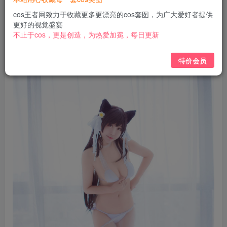
免费
免费
黄金会员
钻石会员
cos王者网致力于收藏更多更漂亮的cos套图，为广大爱好者提供
更好的视觉盛宴
立即购买
不止于cos，更是创造，为热爱加冕，每日更新
您当前未登录！建议登陆后购买，可保存购买订单
特价会员