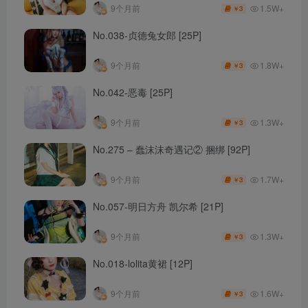
1.5W+
9个月前
3
￥
No.038-贞德兔女郎 [25P]
1.8W+
9个月前
3
￥
No.042-恶毒 [25P]
1.3W+
9个月前
3
￥
No.275 – 蠢沫沫奇遇记② 捆绑 [92P]
1.7W+
9个月前
3
￥
No.057-明日方舟 凯尔希 [21P]
1.3W+
9个月前
3
￥
No.018-lolita黄裙 [12P]
1.6W+
9个月前
3
￥