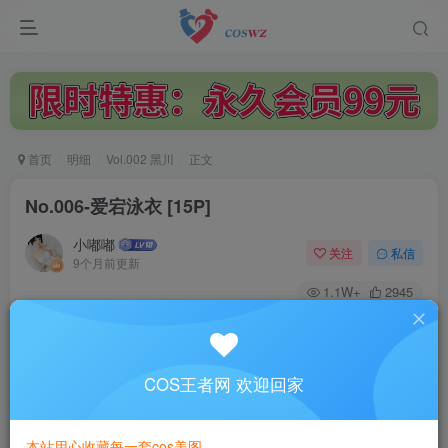
首页
明细
Vol.002 黑川
正文
No.006-爱宕泳衣 [15P]
小嘟嘟
关注
私信
9个月前更新
1.1W+
2945
付费阅读
No.006-爱宕泳衣 [15P]
此内容为付费阅读，请付费后查看
COS王者网 欢迎回家
3
￥
本站用心收藏每一套cos美图