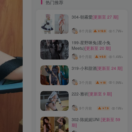
标签云
热门推荐
304-朝霧愛
[更新至 27 期]
龙年活动
龙宫地狱
龙娘图鉴
龙娘
龙姬
龙华妃咲JK
龙华妃咲cos
1.7W+
8个月前
19.9
￥
龙华妃咲
黛尔
黑龙贯通
黑黑麦
黑馆晴奈
黑靡烟旗袍
黑钻兔子
黑金
199-星野咪兔(星小兔
Meetu)
[更新至 20 期]
黑贞德泳装
黑贞兔子
黑见茜香
1.4W+
8个月前
9.9
￥
黑见芹香
黑裤妹
319-小和甜酒
[更新至 24 期]
热门推荐
1.9W+
3个月前
18
￥
304-朝霧愛
[更新至 27 期]
222-雅祈
[更新至 9 期]
1.7W+
8个月前
19.9
￥
1W+
8个月前
7.9
￥
199-星野咪兔(星小兔
302-陈妮妮UNI
[更新至 59
Meetu)
[更新至 20 期]
期]
1.4W+
8个月前
9.9
￥