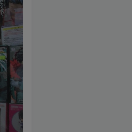
212-Zyra秋
[更新至 17 期]
1.3W+
4个月前
9.9
￥