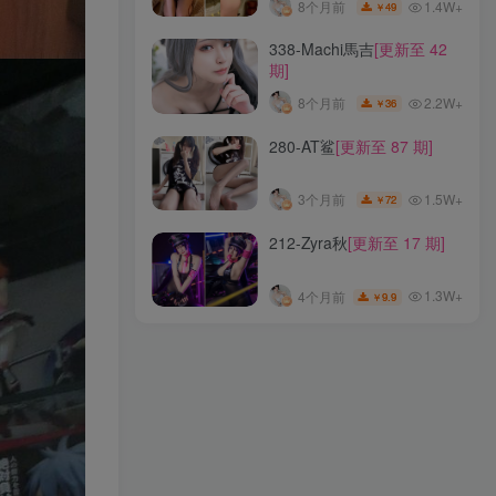
1.4W+
8个月前
49
￥
319-小和甜酒
[更新至 24 期]
338-Machi馬吉
[更新至 42
期]
1.9W+
3个月前
18
￥
2.2W+
8个月前
36
￥
222-雅祈
[更新至 9 期]
280-AT鲨
[更新至 87 期]
1W+
8个月前
7.9
￥
1.5W+
3个月前
72
￥
302-陈妮妮UNI
[更新至 59
212-Zyra秋
[更新至 17 期]
期]
1.4W+
8个月前
49
￥
1.3W+
4个月前
9.9
￥
338-Machi馬吉
[更新至 42
期]
2.2W+
8个月前
36
￥
280-AT鲨
[更新至 87 期]
1.5W+
3个月前
72
￥