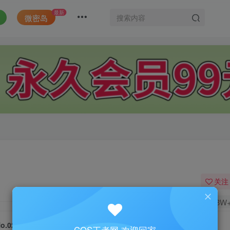
最新
微密岛
关注
1.3W
o.026-4 摇摇乐2019.4 – 日常 [28P]