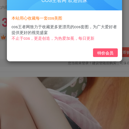
COS王者网 欢迎回家
此内容为付费阅读，请付费后查看
3
本站用心收藏每一套cos美图
￥
cos王者网致力于收藏更多更漂亮的cos套图，为广大爱好者
提供更好的视觉盛宴
免费
免费
黄金会员
钻石会员
不止于cos，更是创造，为热爱加冕，每日更新
立即
特价会员
您当前未登录！建议登陆后购买，可保