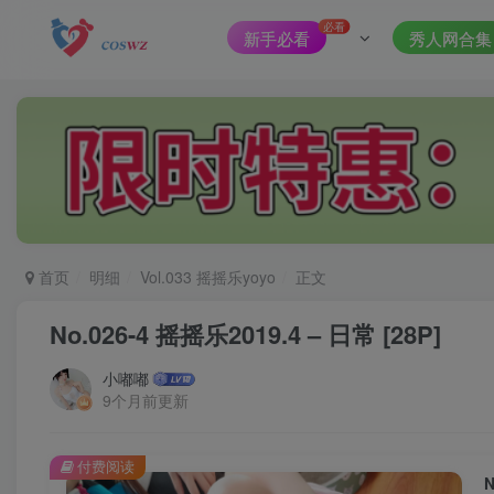
必看
新手必看
秀人网合集
首页
明细
Vol.033 摇摇乐yoyo
正文
No.026-4 摇摇乐2019.4 – 日常 [28P]
小嘟嘟
9个月前更新
付费阅读
N