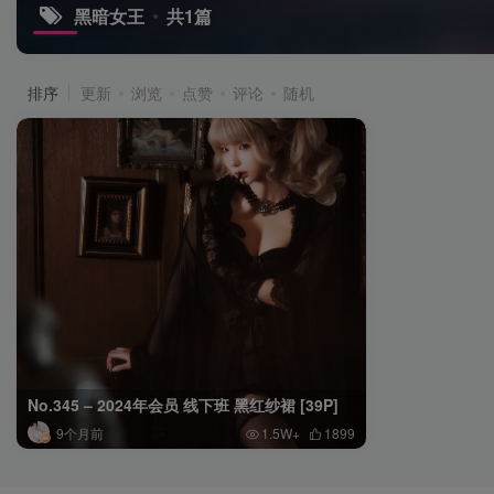
黑暗女王
共1篇
排序
更新
浏览
点赞
评论
随机
No.345 – 2024年会员 线下班 黑红纱裙 [39P]
9个月前
1.5W+
1899